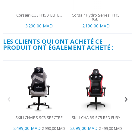
Corsair iCUE H150i ELITE...
Corsair Hydro Series H115i
Arc
RGB...
3 290,00 MAD
2 190,00 MAD
LES CLIENTS QUI ONT ACHETÉ CE
PRODUIT ONT ÉGALEMENT ACHETÉ :
‹
›
SKILLCHAIRS SC3 SPECTRE
SKILLCHAIRS SC5 RED FURY
Lo
2 499,00 MAD
2 099,00 MAD
2 990,00 MAD
2 499,00 MAD