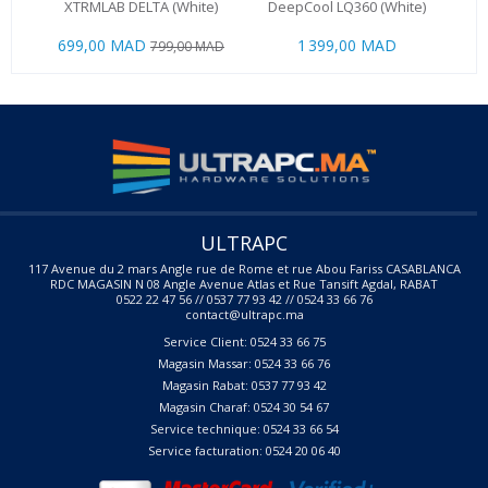
XTRMLAB DELTA (White)
DeepCool LQ360 (White)
AMD
699,00 MAD
1 399,00 MAD
2 7
799,00 MAD
ULTRAPC
117 Avenue du 2 mars Angle rue de Rome et rue Abou Fariss CASABLANCA
RDC MAGASIN N 08 Angle Avenue Atlas et Rue Tansift Agdal, RABAT
0522 22 47 56 // 0537 77 93 42 // 0524 33 66 76
contact@ultrapc.ma
Service Client: 0524 33 66 75
Magasin Massar: 0524 33 66 76
Magasin Rabat: 0537 77 93 42
Magasin Charaf: 0524 30 54 67
Service technique: 0524 33 66 54
Service facturation: 0524 20 06 40