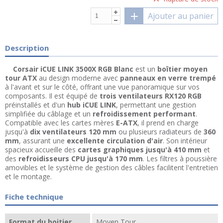
Ajouter au panier
Description
Corsair iCUE LINK 3500X RGB Blanc
est un
boîtier moyen
tour ATX
au design moderne avec
panneaux en verre trempé
à l'avant et sur le côté, offrant une vue panoramique sur vos
composants. Il est équipé de
trois ventilateurs RX120 RGB
préinstallés et d'un
hub iCUE LINK
, permettant une gestion
simplifiée du câblage et un
refroidissement performant
.
Compatible avec les cartes mères
E-ATX
, il prend en charge
jusqu'à
dix ventilateurs 120 mm
ou plusieurs radiateurs de
360
mm
, assurant une
excellente circulation d'air
. Son intérieur
spacieux accueille des
cartes graphiques jusqu'à 410 mm
et
des
refroidisseurs CPU jusqu'à 170 mm
. Les filtres à poussière
amovibles et le système de gestion des câbles facilitent l'entretien
et le montage.
Fiche technique
Format du boitier
Moyen Tour