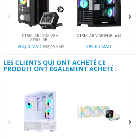
‹
›
XTRMLAB LYNX V2 +
XTRMLAB VISION (Black)
MS
XTRMLAB...
598,00 MAD
899,00 MAD
1 2
898,00 MAD
LES CLIENTS QUI ONT ACHETÉ CE
PRODUIT ONT ÉGALEMENT ACHETÉ :
‹
›