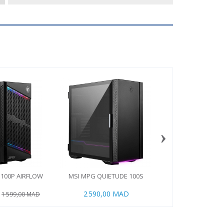
›
 100P AIRFLOW
MSI MPG QUIETUDE 100S
XTRMLAB VISIO
2 590,00 MAD
899,00 
1 599,00 MAD