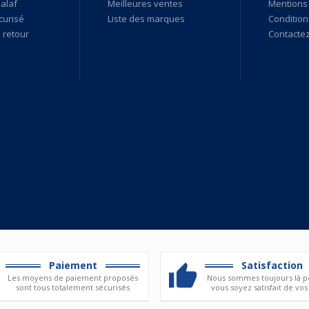
alaf
Meilleures ventes
Mentions 
curisé
Liste des marques
Condition
retour
Contacte
Paiement
Satisfaction
Les moyens de paiement proposés
Nous sommes toujours là p
sont tous totalement sécurisés
vous soyez satisfait de vos