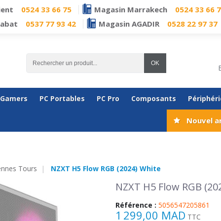
ient
0524 33 66 75
Magasin Marrakech
0524 33 66 
Rabat
0537 77 93 42
Magasin AGADIR
0528 22 97 37
OK
 Gamers
PC Portables
PC Pro
Composants
Périphér
Nouvel a
nnes Tours
NZXT H5 Flow RGB (2024) White
NZXT H5 Flow RGB (20
Référence :
5056547205861
1 299,00 MAD
TTC