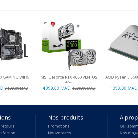
0 GAMING WIFI6
MSI GeForce RTX 4060 VENTUS
AMD Ryzen 5 5600 (
2X...
AD
4 099,00 MAD
1 399,00 MAD
3 199,00 MAD
4 299,00 MAD
ions
Nos produits
A pro
 retours
Promotions
Qui som
isfaction
Nouveautés
Nos maga