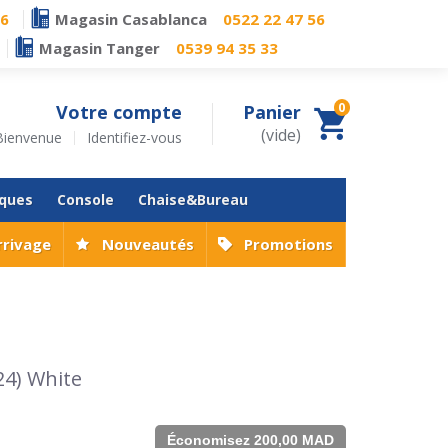
76
Magasin Casablanca
0522 22 47 56
Magasin Tanger
0539 94 35 33
0
Votre compte
Panier
(vide)
Bienvenue
Identifiez-vous
iques
Console
Chaise&Bureau
rrivage
Nouveautés
Promotions
24) White
Économisez 200,00 MAD