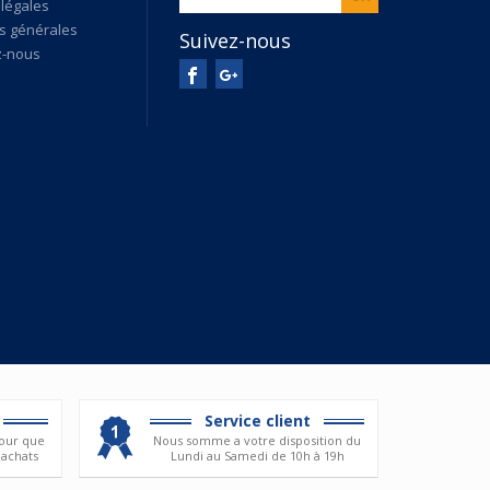
légales
s générales
Suivez-nous
z-nous
Service client
our que
Nous somme a votre disposition du
 achats
Lundi au Samedi de 10h à 19h