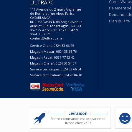
ULTRAPC
Credit Wafas
Paiement sé
117 Avenue du 2 mars Angle rue
de Rome et rue Abou Fariss
Demande de 
CASABLANCA
Plan du site
RDC MAGASIN N 08 Angle Avenue
Atlas et Rue Tansift Agdal, RABAT
0522 22 47 56 // 0537 77 93 42 //
0524 33 66 76
contact@ultrapc.ma
Service Client: 0524 33 66 75
Magasin Massar: 0524 33 66 76
Magasin Rabat: 0537 77 93 42
Magasin Charaf: 0524 30 54 67
Service technique: 0524 33 66 54
Service facturation: 0524 20 06 40
Livraison
Votre commande est preparée et
livrée chez vous