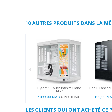
10 AUTRES PRODUITS DANS LA MÊ
‹
Hyte Y70 Touch Infinite Blanc
Lian Li Lancool 
14.9″
5 499,00 MAD
1 199,00 M
6 399,00 MAD
LES CLIENTS QUI ONT ACHETÉ CE