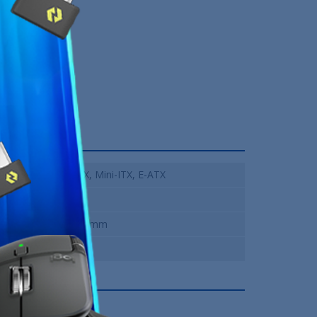
ATX, Micro-ATX, Mini-ITX, E-ATX
Moyen Tour
230 x 456 x 454mm
12 Mois