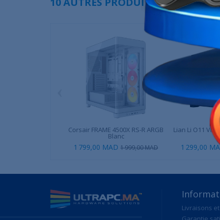
10 AUTRES PRODUITS DANS LA MÊ
‹
Corsair FRAME 4500X RS-R ARGB
Lian Li O11 Vis
Blanc
1 799,00 MAD
1 299,00 M
1 999,00 MAD
Informat
Livraisons et
Garantie sat