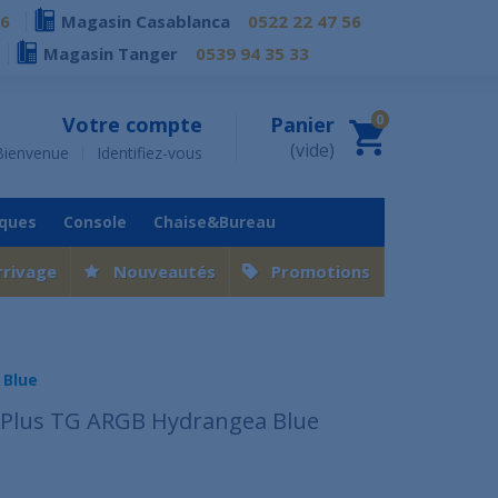
76
Magasin Casablanca
0522 22 47 56
Magasin Tanger
0539 94 35 33
0
Votre compte
Panier
(vide)
Bienvenue
Identifiez-vous
iques
Console
Chaise&Bureau
rrivage
Nouveautés
Promotions
 Blue
 Plus TG ARGB Hydrangea Blue