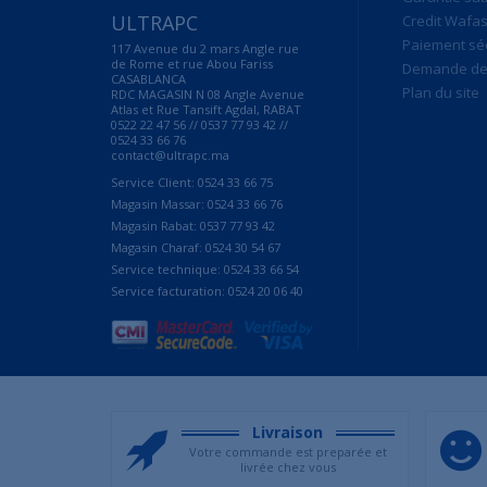
ULTRAPC
Credit Wafas
Paiement sé
117 Avenue du 2 mars Angle rue
de Rome et rue Abou Fariss
Demande de 
CASABLANCA
Plan du site
RDC MAGASIN N 08 Angle Avenue
Atlas et Rue Tansift Agdal, RABAT
0522 22 47 56 // 0537 77 93 42 //
0524 33 66 76
contact@ultrapc.ma
Service Client: 0524 33 66 75
Magasin Massar: 0524 33 66 76
Magasin Rabat: 0537 77 93 42
Magasin Charaf: 0524 30 54 67
Service technique: 0524 33 66 54
Service facturation: 0524 20 06 40
Livraison
Votre commande est preparée et
livrée chez vous