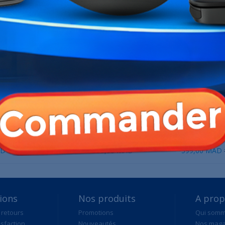
ME CATÉGORIE :
ion Compact (Black)
HYBROK HELLFAST RGB
NZXT H5 Flow RGB (
AD
599,00 MAD
599,00 MAD
1 599,00 MAD
ions
Nos produits
A pro
 retours
Promotions
Qui som
isfaction
Nouveautés
Nos maga