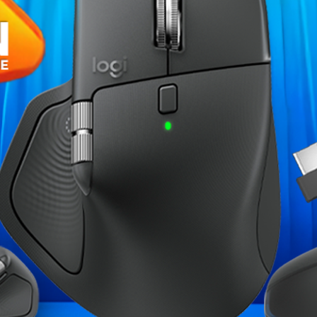
›
Fiche technique
-tour View 270 Plus TG ARGB Matcha
Format
e en verre trempé et est livré avec
ues préinstallés.
Format du boitier
Dimensions (L x H x P)
Garantie
Références spécifiques