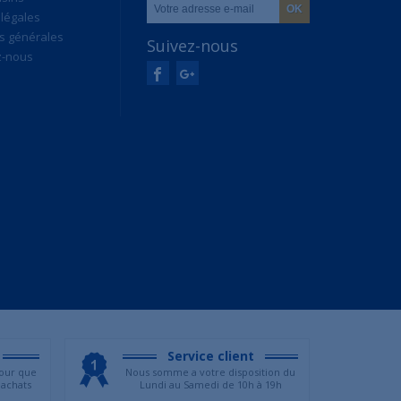
légales
s générales
Suivez-nous
z-nous
Service client
our que
Nous somme a votre disposition du
 achats
Lundi au Samedi de 10h à 19h