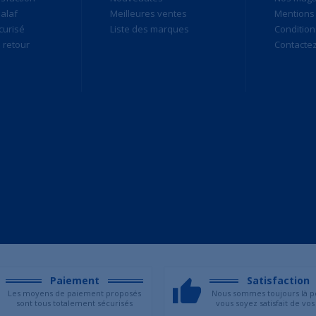
alaf
Meilleures ventes
Mentions 
curisé
Liste des marques
Condition
retour
Contacte
Paiement
Satisfaction
Les moyens de paiement proposés
Nous sommes toujours là p
sont tous totalement sécurisés
vous soyez satisfait de vos