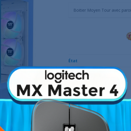
Boitier Moyen Tour avec paroi
État