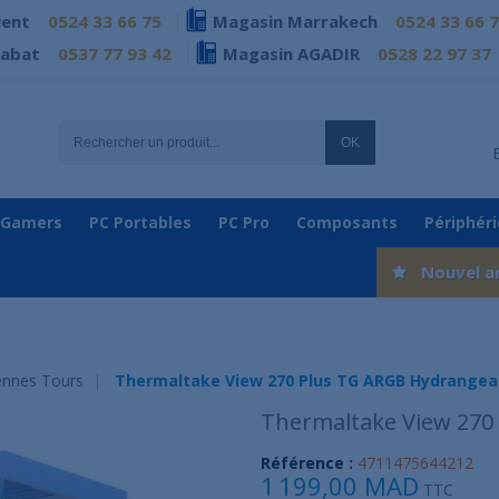
ient
0524 33 66 75
Magasin Marrakech
0524 33 66 
Rabat
0537 77 93 42
Magasin AGADIR
0528 22 97 37
OK
 Gamers
PC Portables
PC Pro
Composants
Périphér
Nouvel a
nnes Tours
Thermaltake View 270 Plus TG ARGB Hydrangea
Thermaltake View 270
Référence :
4711475644212
1 199,00 MAD
TTC