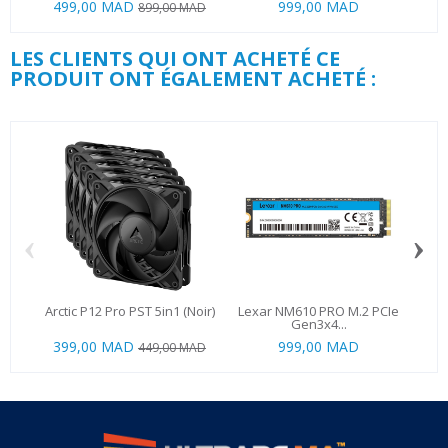
499,00 MAD
999,00 MAD
89
899,00 MAD
LES CLIENTS QUI ONT ACHETÉ CE
PRODUIT ONT ÉGALEMENT ACHETÉ :
‹
›
Arctic P12 Pro PST 5in1 (Noir)
Lexar NM610 PRO M.2 PCIe
be 
Gen3x4...
399,00 MAD
999,00 MAD
449,00 MAD