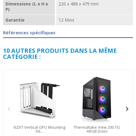
Dimensions (L x H x
220 x 488 x 479 mm
P)
Garantie
12 Mois
Références spécifiques
10 AUTRES PRODUITS DANS LA MÊME
CATÉGORIE :
‹
›
NZXT Vertical GPU Mounting
Thermaltake View 200 TG
Cor
Kit...
ARGB (noir)