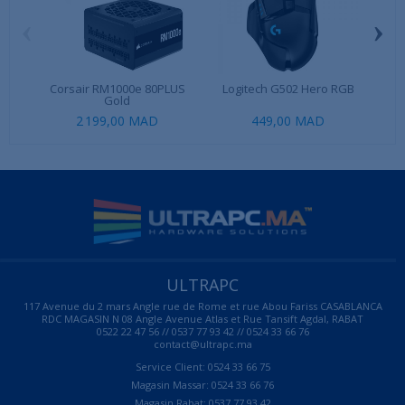
‹
›
Corsair RM1000e 80PLUS
Logitech G502 Hero RGB
C
Gold
2 199,00 MAD
449,00 MAD
ULTRAPC
117 Avenue du 2 mars Angle rue de Rome et rue Abou Fariss CASABLANCA
RDC MAGASIN N 08 Angle Avenue Atlas et Rue Tansift Agdal, RABAT
0522 22 47 56 // 0537 77 93 42 // 0524 33 66 76
contact@ultrapc.ma
Service Client: 0524 33 66 75
Magasin Massar: 0524 33 66 76
Magasin Rabat: 0537 77 93 42