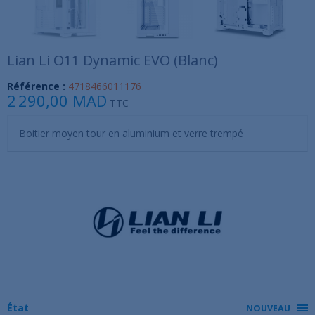
Lian Li O11 Dynamic EVO (Blanc)
Référence :
4718466011176
2 290,00 MAD
TTC
Boitier moyen tour en aluminium et verre trempé
État
NOUVEAU