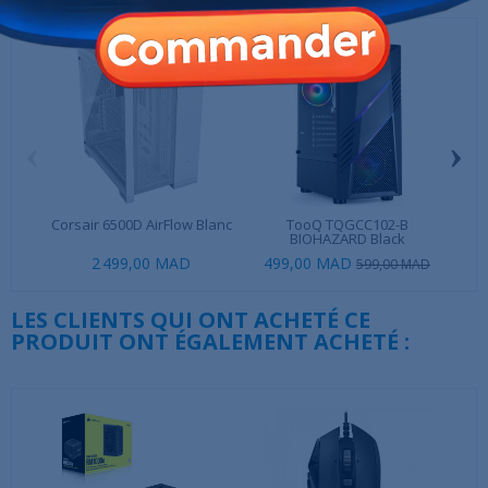
‹
›
Corsair 6500D AirFlow Blanc
TooQ TQGCC102-B
be 
BIOHAZARD Black
2 499,00 MAD
499,00 MAD
599,00 MAD
LES CLIENTS QUI ONT ACHETÉ CE
PRODUIT ONT ÉGALEMENT ACHETÉ :