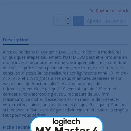
Rupture de stock
Ajouter au panier
Description
Avec ce boîtier O11 Dynamic Evo, Lian Li redéfini la modularité !
En quelques étapes seulement, l'O11D EVO peut être retourné en
mode inversé pour profiter d'une vue imprenable sur le côté droit
du châssis grâce à son panneau en verre trempé de 4 mm. Il est
conçu pour accueillir les meilleures configurations mini-ITX, micro-
ATX, ATX et E-ATX grâce à ses deux chambres séparées et son
vaste panel de fonctionnalités. Avec un potentiel de
refroidissement élevé (jusqu'à 10 ventilateurs de 120 mm et
compatibilité watercooling avec 3 radiateurs de 360 mm
maximum), ce boîtier d'exception est en mesure de préserver
votre matériel ainsi que vos données (jusqu'à 9 disques). Son look
si tendance mélant avec élégance l'aluminium et le verre trempé a
tout pour vous séduire.
Fiche technique