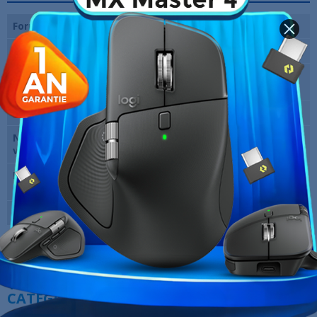
Format du boitier
Moyen Tour
Matériau boitier
Aluminium, Verre Trempé, Acier
Format de carte
E-ATX, ATX, Micro ATX, Mini ITX
mère
Fenêtre
Oui
Nombre de
Non inclus
ventilateurs fournis
Dimensions (L x H x
285 x 459 x 465 mm
P)
Garantie
12 Mois
Références spécifiques
10 AUTRES PRODUITS DANS LA MÊME
CATÉGORIE :