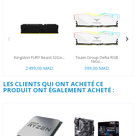
‹
›
Kingston FURY Beast 32Go...
Team Group Delta RGB
16Go...
2 499,00 MAD
599,00 MAD
5 6
LES CLIENTS QUI ONT ACHETÉ CE
PRODUIT ONT ÉGALEMENT ACHETÉ :