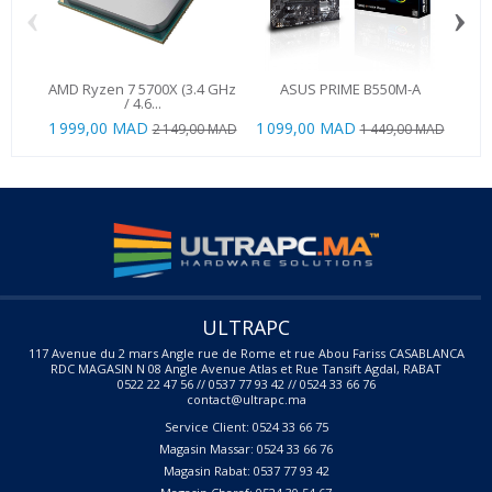
‹
›
AMD Ryzen 7 5700X (3.4 GHz
ASUS PRIME B550M-A
Ul
/ 4.6...
1 999,00 MAD
1 099,00 MAD
2 149,00 MAD
1 449,00 MAD
ULTRAPC
117 Avenue du 2 mars Angle rue de Rome et rue Abou Fariss CASABLANCA
RDC MAGASIN N 08 Angle Avenue Atlas et Rue Tansift Agdal, RABAT
0522 22 47 56 // 0537 77 93 42 // 0524 33 66 76
contact@ultrapc.ma
Service Client: 0524 33 66 75
Magasin Massar: 0524 33 66 76
Magasin Rabat: 0537 77 93 42