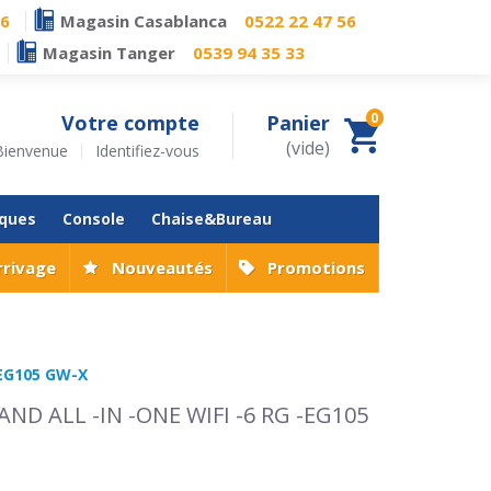
76
Magasin Casablanca
0522 22 47 56
Magasin Tanger
0539 94 35 33
0
Votre compte
Panier
(vide)
Bienvenue
Identifiez-vous
iques
Console
Chaise&Bureau
rrivage
Nouveautés
Promotions
-EG105 GW-X
AND ALL -IN -ONE WIFI -6 RG -EG105