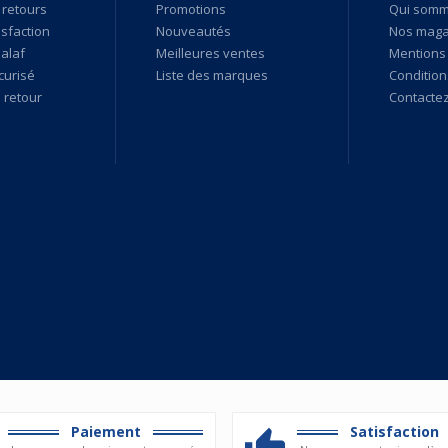
 retours
Promotions
Qui som
isfaction
Nouveautés
Nos maga
alaf
Meilleures ventes
Mentions 
curisé
Liste des marques
Condition
retour
Contacte
Paiement
Satisfaction