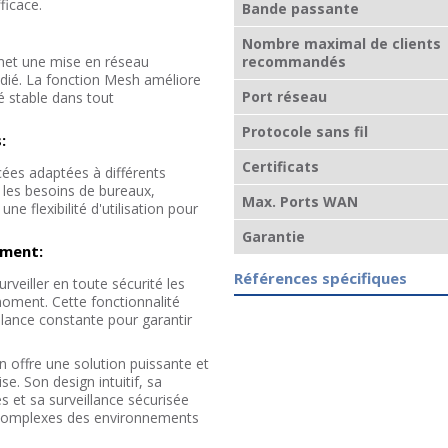
ficace.
Bande passante
Nombre maximal de clients
met une mise en réseau
recommandés
édié. La fonction Mesh améliore
Port réseau
é stable dans tout
Protocole sans fil
:
Certificats
ées adaptées à différents
 les besoins de bureaux,
Max. Ports WAN
ne flexibilité d'utilisation pour
Garantie
oment:
Références spécifiques
rveiller en toute sécurité les
moment. Cette fonctionnalité
llance constante pour garantir
n offre une solution puissante et
e. Son design intuitif, sa
 et sa surveillance sécurisée
s complexes des environnements