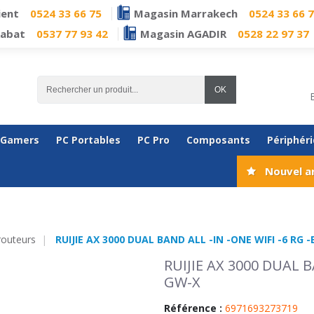
ient
0524 33 66 75
Magasin Marrakech
0524 33 66 
Rabat
0537 77 93 42
Magasin AGADIR
0528 22 97 37
OK
 Gamers
PC Portables
PC Pro
Composants
Périphér
Nouvel a
outeurs
RUIJIE AX 3000 DUAL BAND ALL -IN -ONE WIFI -6 RG 
RUIJIE AX 3000 DUAL B
GW-X
Référence :
6971693273719