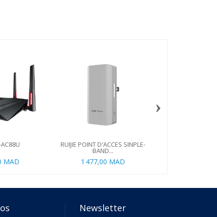
›
-AC88U
RUIJIE POINT D'ACCES SINPLE-
TP-LINK M
BAND...
00 MAD
1 477,00 MAD
1 290,00
pos
Newsletter