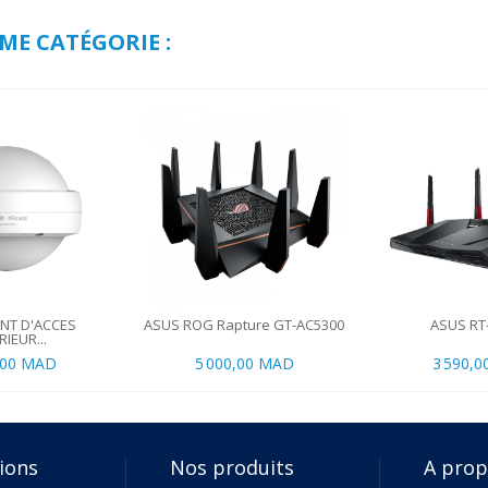
ME CATÉGORIE :
INT D'ACCES
ASUS ROG Rapture GT-AC5300
ASUS RT
IEUR...
,00 MAD
5 000,00 MAD
3 590,
ions
Nos produits
A pro