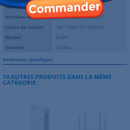
Max. Ports WAN
4 × 10/100/1000 Base-T
Interface réseau
10 × 10/100/1000 Base-T
Source de courant
100 ~ 240 V CA, 50/60 Hz
Marque
RUIJIE
Garantie
12 Mois
Références spécifiques
10 AUTRES PRODUITS DANS LA MÊME
CATÉGORIE :