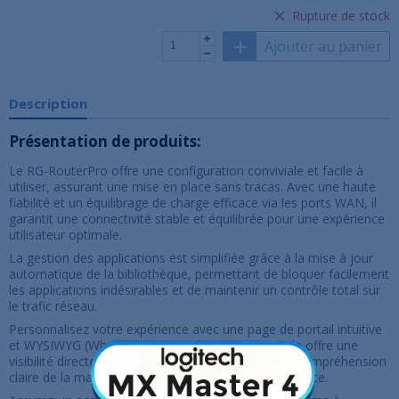
Rupture de stock
Ajouter au panier
Description
Présentation de produits:
Le RG-RouterPro offre une configuration conviviale et facile à
utiliser, assurant une mise en place sans tracas. Avec une haute
fiabilité et un équilibrage de charge efficace via les ports WAN, il
garantit une connectivité stable et équilibrée pour une expérience
utilisateur optimale.
La gestion des applications est simplifiée grâce à la mise à jour
automatique de la bibliothèque, permettant de bloquer facilement
les applications indésirables et de maintenir un contrôle total sur
le trafic réseau.
Personnalisez votre expérience avec une page de portail intuitive
et WYSIWYG (What You See Is What You Get). Cela offre une
visibilité directe sur la configuration, assurant une compréhension
claire de la manière dont votre réseau est mis en place.