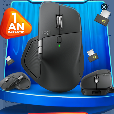
Assurez un accès sécurisé aux appareils internes même à
distance, renforçant ainsi la sécurité de votre réseau. Avec le RG-
RouterPro, la simplicité d'utilisation ne compromet pas la fiabilité
et la sécurité, offrant ainsi une solution complète pour répondre à
vos besoins en matière de connectivité.
Fiche technique
Certification
CE, ROHS
Dimensions
202 mm × 107 mm × 28 mm
Capacité RAM
256 Mo DDRIII
Capacité de
16 Mo de mémoire Flash
stockage
Bande passante
600Mbps
Sortie PoE
802.3af/at sur LAN1-8
Nombre maximal de
200
clients
recommandés