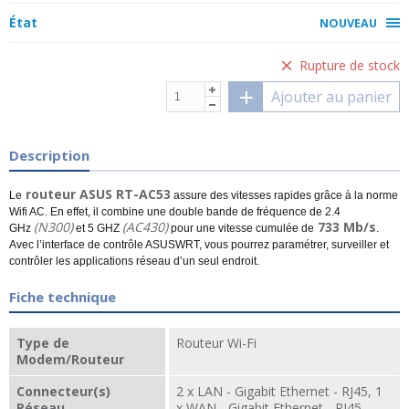
État
NOUVEAU
Rupture de stock
Ajouter au panier
Description
routeur ASUS RT-AC53
Le
assure des vitesses rapides grâce à la norme
Wifi AC. En effet, il combine une double bande de fréquence de 2.4
(N300)
(AC430)
733 Mb/s
GHz
et 5 GHZ
pour une vitesse cumulée de
.
Avec l’interface de contrôle ASUSWRT, vous pourrez paramétrer, surveiller et
contrôler les applications réseau d’un seul endroit.
Fiche technique
Type de
Routeur Wi-Fi
Modem/Routeur
Connecteur(s)
2 x LAN - Gigabit Ethernet - RJ45, 1
Réseau
x WAN - Gigabit Ethernet - RJ45