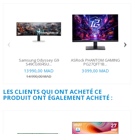
‹
›
Samsung Odyssey G9
ASRock PHANTOM GAMING
ASU
S49CG934SU...
PG27QFT1B...
13 990,00 MAD
3 099,00 MAD
4 0
14 990,00 MAD
LES CLIENTS QUI ONT ACHETÉ CE
PRODUIT ONT ÉGALEMENT ACHETÉ :