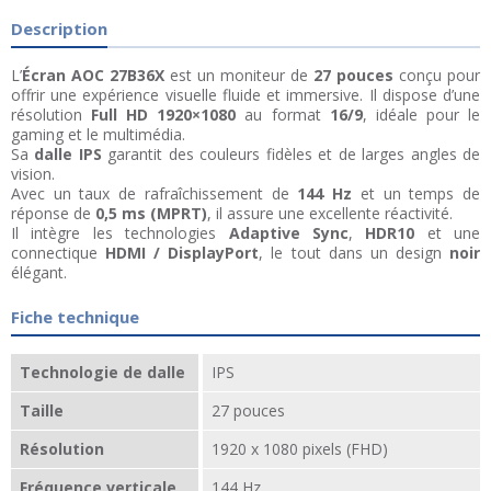
Description
L’
Écran AOC 27B36X
est un moniteur de
27 pouces
conçu pour
offrir une expérience visuelle fluide et immersive. Il dispose d’une
résolution
Full HD 1920×1080
au format
16/9
, idéale pour le
gaming et le multimédia.
Sa
dalle IPS
garantit des couleurs fidèles et de larges angles de
vision.
Avec un taux de rafraîchissement de
144 Hz
et un temps de
réponse de
0,5 ms (MPRT)
, il assure une excellente réactivité.
Il intègre les technologies
Adaptive Sync
,
HDR10
et une
connectique
HDMI / DisplayPort
, le tout dans un design
noir
élégant.
Fiche technique
Technologie de dalle
IPS
Taille
27 pouces
Résolution
1920 x 1080 pixels (FHD)
Fréquence verticale
144 Hz