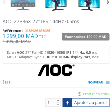
‹
›
AOC 27B36X 27" IPS 144Hz 0.5ms
Référence :
4038986183086
1 299,00 MAD
TTC
Économisez 100,00 MAD
1 399,00 MAD
Écran
AOC
27″ Full HD
(1920×1080) IPS 144 Hz,
0,5
ms
MPRT, Adaptive Sync +
HDR10
,
HDMI/DisplayPort
, noir.
État
NOUVEAU
Produit en stock
Ajouter au panier