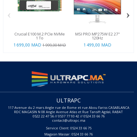
‹
›
Crucial E100 M.2 PCIe NVMe
MSI PRO MP275W E2 27"
1 To
120Hz
1 699,00 MAD
1 499,00 MAD
19
1 999,00 MAD
ULTRAPC
117 Avenue du 2 mars Angle rue de Rome et rue Abou Fariss CASABLANCA
RDC MAGASIN N 08 Angle Avenue Atlas et Rue Tansift Agdal, RABAT
0522 22 47 56 // 0537 77 93 42 // 0524 33 66 76
contact@ultrapc.ma
Service Client: 0524 33 66 75
Magasin Massar: 0524 33 66 76