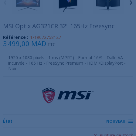
‹
›
MSI Optix AG321CR 32" 165Hz Freesync
Référence :
4719072758127
3 499,00 MAD
TTC
1920 x 1080 pixels - 1 ms (MPRT) - Format 16/9 - Dalle VA
incurvée - 165 Hz - FreeSync Premium - HDMI/DisplayPort -
Noir
État
NOUVEAU
Rupture de stock