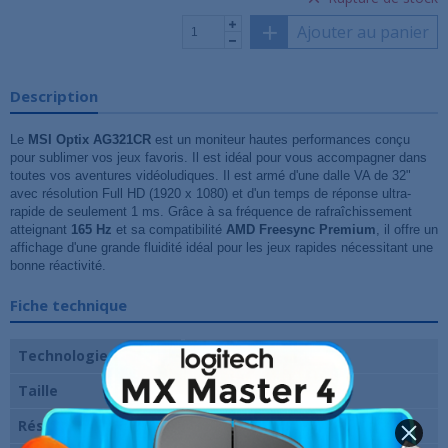
Ajouter au panier
Description
Le
MSI Optix
AG321CR
est un moniteur hautes performances conçu
pour sublimer vos jeux favoris. Il est idéal pour vous accompagner dans
toutes vos aventures vidéoludiques. Il est armé d'une dalle VA de 32"
avec résolution Full HD (1920 x 1080) et d'un temps de réponse ultra-
rapide de seulement 1 ms. Grâce à sa fréquence de rafraîchissement
atteignant
165 Hz
et sa compatibilité
AMD Freesync Premium
, il offre un
affichage d'une grande fluidité idéal pour les jeux rapides nécessitant une
bonne réactivité.
Fiche technique
Technologie de dalle
VA
Taille
32 pouces
Résolution
1920 x 1080 pixels (FHD)