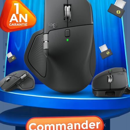
Fréquence verticale
165 Hz
maxi
Temps de réponse
1 ms
Entrées vidéo
1 X DisplayPort Femelle, 2 X HDMI
Femelle
Marque
MSI
Garantie
12 Mois
Références spécifiques
10 AUTRES PRODUITS DANS LA MÊME
CATÉGORIE :