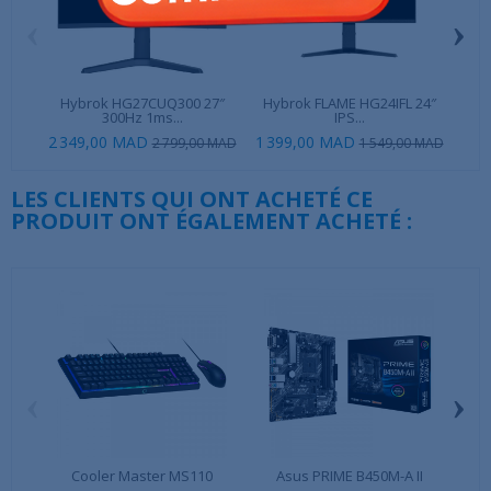
‹
›
Hybrok HG27CUQ300 27″
Hybrok FLAME HG24IFL 24″
S
300Hz 1ms...
IPS...
2 349,00 MAD
1 399,00 MAD
2 799,00 MAD
1 549,00 MAD
LES CLIENTS QUI ONT ACHETÉ CE
PRODUIT ONT ÉGALEMENT ACHETÉ :
‹
›
Cooler Master MS110
Asus PRIME B450M-A II