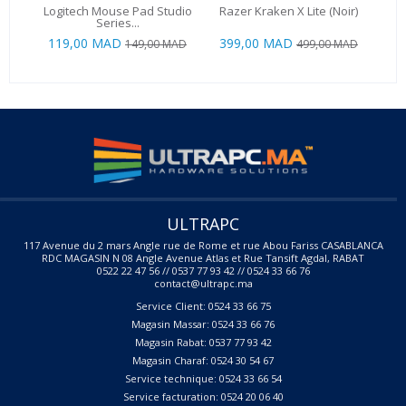
Logitech Mouse Pad Studio
Razer Kraken X Lite (Noir)
Cor
Series...
119,00 MAD
399,00 MAD
149,00 MAD
499,00 MAD
ULTRAPC
117 Avenue du 2 mars Angle rue de Rome et rue Abou Fariss CASABLANCA
RDC MAGASIN N 08 Angle Avenue Atlas et Rue Tansift Agdal, RABAT
0522 22 47 56 // 0537 77 93 42 // 0524 33 66 76
contact@ultrapc.ma
Service Client: 0524 33 66 75
Magasin Massar: 0524 33 66 76
Magasin Rabat: 0537 77 93 42
Magasin Charaf: 0524 30 54 67
Service technique: 0524 33 66 54
Service facturation: 0524 20 06 40