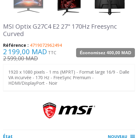
MSI Optix G27C4 E2 27" 170Hz Freesync
Curved
Référence :
4719072962494
2 199,00 MAD
TTC
Économisez 400,00 MAD
2 599,00 MAD
1920 x 1080 pixels - 1 ms (MPRT) - Format large 16/9 - Dalle
VA incurvée - 170 Hz - FreeSync Premium -
HDMI/DisplayPort - Noir
État
NOUVEAU