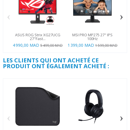
‹
›
ASUS ROG Strix XG27UCG
MSI PRO MP275 27" IPS
Co
27"Fast...
100Hz
4 990,00 MAD
1 399,00 MAD
5 499,00 MAD
1 599,00 MAD
LES CLIENTS QUI ONT ACHETÉ CE
PRODUIT ONT ÉGALEMENT ACHETÉ :
‹
›