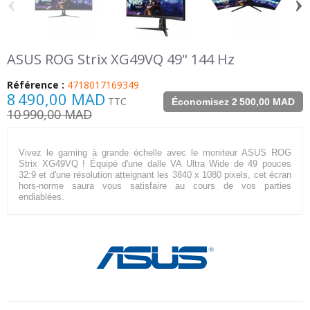
‹
›
ASUS ROG Strix XG49VQ 49" 144 Hz
Référence :
4718017169349
8 490,00 MAD
TTC
Économisez 2 500,00 MAD
10 990,00 MAD
Vivez le gaming à grande échelle avec le moniteur ASUS ROG
Strix XG49VQ ! Équipé d'une dalle VA Ultra Wide de 49 pouces
32:9 et d'une résolution atteignant les 3840 x 1080 pixels, cet écran
hors-norme saura vous satisfaire au cours de vos parties
endiablées.