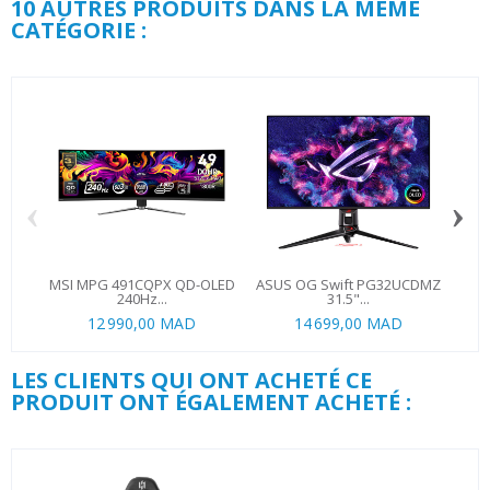
10 AUTRES PRODUITS DANS LA MÊME
CATÉGORIE :
‹
›
MSI MPG 491CQPX QD-OLED
ASUS OG Swift PG32UCDMZ
MS
240Hz...
31.5"...
12 990,00 MAD
14 699,00 MAD
1 1
LES CLIENTS QUI ONT ACHETÉ CE
PRODUIT ONT ÉGALEMENT ACHETÉ :