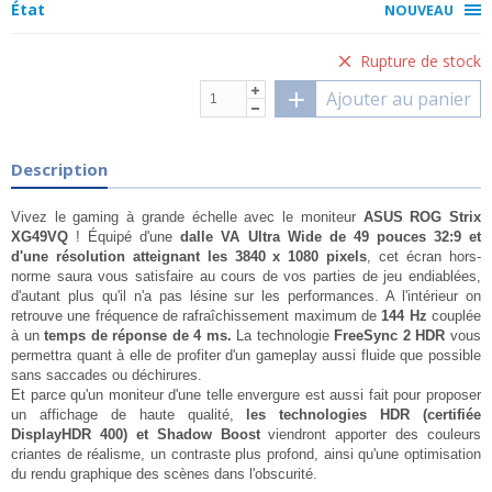
État
NOUVEAU
Rupture de stock
Ajouter au panier
Description
Vivez le gaming à grande échelle avec le moniteur
ASUS ROG Strix
XG49VQ
! Équipé d'une
dalle VA Ultra Wide de 49 pouces 32:9 et
d'une résolution atteignant les 3840 x 1080 pixels
, cet écran hors-
norme saura vous satisfaire au cours de vos parties de jeu endiablées,
d'autant plus qu'il n'a pas lésine sur les performances. A l'intérieur on
retrouve une fréquence de rafraîchissement maximum de
144 Hz
couplée
à un
temps de réponse de 4 ms.
La technologie
FreeSync 2 HDR
vous
permettra quant à elle de profiter d'un gameplay aussi fluide que possible
sans saccades ou déchirures.
Et parce qu'un moniteur d'une telle envergure est aussi fait pour proposer
un affichage de haute qualité,
les technologies HDR (certifiée
DisplayHDR 400) et Shadow Boost
viendront apporter des couleurs
criantes de réalisme, un contraste plus profond, ainsi qu'une optimisation
du rendu graphique des scènes dans l'obscurité.