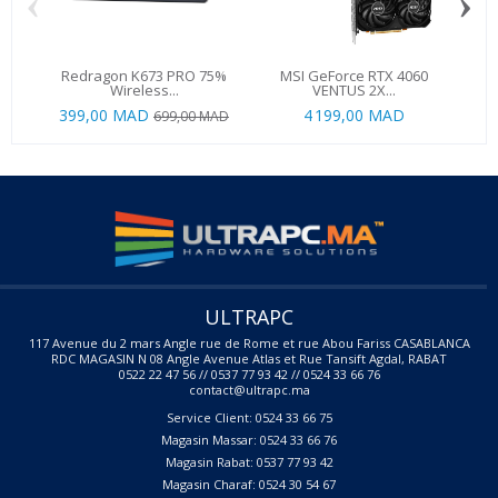
‹
›
Redragon K673 PRO 75%
MSI GeForce RTX 4060
PC 
Wireless...
VENTUS 2X...
399,00 MAD
4 199,00 MAD
6 6
699,00 MAD
ULTRAPC
117 Avenue du 2 mars Angle rue de Rome et rue Abou Fariss CASABLANCA
RDC MAGASIN N 08 Angle Avenue Atlas et Rue Tansift Agdal, RABAT
0522 22 47 56 // 0537 77 93 42 // 0524 33 66 76
contact@ultrapc.ma
Service Client: 0524 33 66 75
Magasin Massar: 0524 33 66 76
Magasin Rabat: 0537 77 93 42
Magasin Charaf: 0524 30 54 67