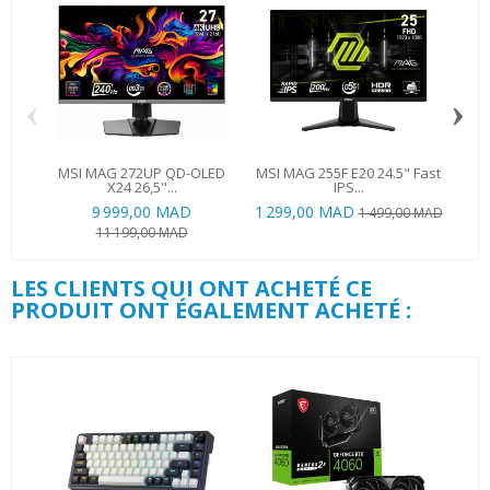
‹
›
MSI MAG 272UP QD-OLED
MSI MAG 255F E20 24.5" Fast
AO
X24 26,5"...
IPS...
9 999,00 MAD
1 299,00 MAD
1 9
1 499,00 MAD
11 199,00 MAD
LES CLIENTS QUI ONT ACHETÉ CE
PRODUIT ONT ÉGALEMENT ACHETÉ :