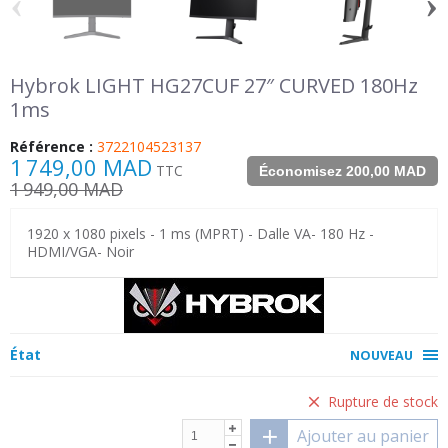
‹
›
Hybrok LIGHT HG27CUF 27″ CURVED 180Hz
1ms
Référence :
3722104523137
1 749,00 MAD
TTC
Économisez 200,00 MAD
1 949,00 MAD
1920 x 1080 pixels - 1 ms (MPRT) - Dalle VA- 180 Hz -
HDMI/VGA- Noir
État
NOUVEAU
Rupture de stock
Ajouter au panier