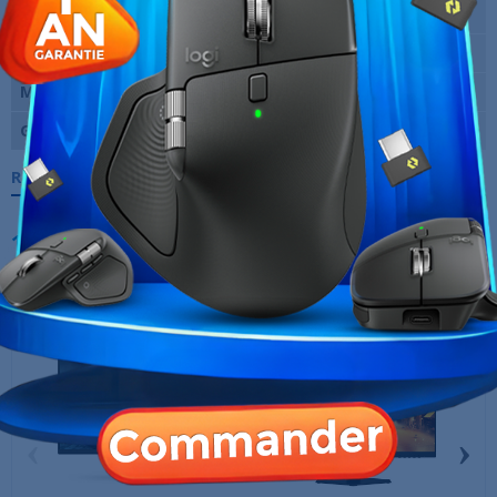
maxi
Temps de réponse
1 ms
Marque
MSI
Garantie
12 Mois
Références spécifiques
10 AUTRES PRODUITS DANS LA MÊME
CATÉGORIE :
‹
›