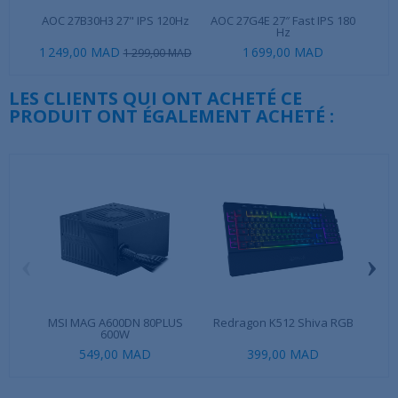
AOC 27B30H3 27" IPS 120Hz
AOC 27G4E 27″ Fast IPS 180
MS
Hz
1 249,00 MAD
1 699,00 MAD
1 299,00 MAD
LES CLIENTS QUI ONT ACHETÉ CE
PRODUIT ONT ÉGALEMENT ACHETÉ :
‹
›
MSI MAG A600DN 80PLUS
Redragon K512 Shiva RGB
Te
600W
549,00 MAD
399,00 MAD