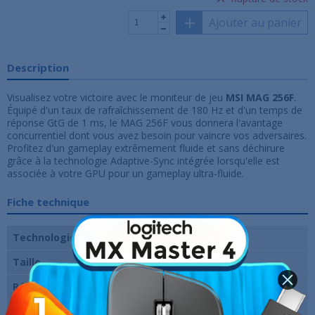
Ajouter au panier
Description
Visualisez votre victoire avec le moniteur de jeu
MSI MAG 256F
.
Équipé d'un taux de rafraîchissement de 180 Hz et d'un temps de
réponse GtG de 1 ms, le MAG 256F vous donnera l'avantage
concurrentiel dont vous avez besoin pour vaincre vos adversaires.
Profitez d'un gameplay extrêmement fluide et sans déchirure
grâce à la technologie Adaptive-Sync intégrée lorsqu'elle est
associée à votre GPU pour un gameplay ultra-fluide.
Fiche technique
Technologie de dalle
Fast IPS
Taille
24.5 pouces
Résolution
1920 x 1080 pixels (FHD)
Fréquence verticale
180 Hz