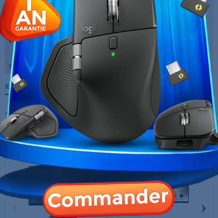
maxi
Temps de réponse
5 ms
Entrées vidéo
1 x DisplayPort Femelle, 2 x HDMI
Femelle
Garantie
12 Mois
Références spécifiques
10 AUTRES PRODUITS DANS LA MÊME
CATÉGORIE :
‹
›