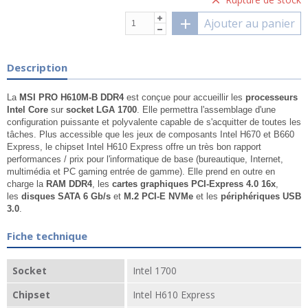
Ajouter au panier
Description
La
MSI PRO H610M-B DDR4
est conçue pour accueillir les
processeurs
Intel Core
sur
socket LGA 1700
. Elle permettra l'assemblage d'une
configuration puissante et polyvalente capable de s'acquitter de toutes les
tâches. Plus accessible que les jeux de composants Intel H670 et B660
Express, le chipset Intel H610 Express offre un très bon rapport
performances / prix pour l'informatique de base (bureautique, Internet,
multimédia et PC gaming entrée de gamme). Elle prend en outre en
charge la
RAM DDR4
, les
cartes graphiques PCI-Express 4.0 16x
,
les
disques SATA 6 Gb/s
et
M.2 PCI-E NVMe
et les
périphériques USB
3.0
.
Fiche technique
Socket
Intel 1700
Chipset
Intel H610 Express