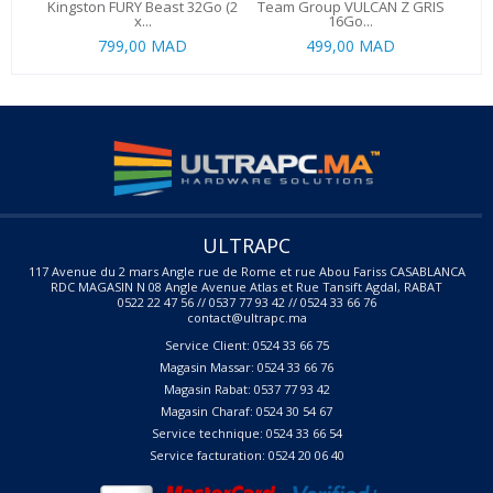
Kingston FURY Beast 32Go (2
Team Group VULCAN Z GRIS
MS
x...
16Go...
799,00 MAD
499,00 MAD
69
ULTRAPC
117 Avenue du 2 mars Angle rue de Rome et rue Abou Fariss CASABLANCA
RDC MAGASIN N 08 Angle Avenue Atlas et Rue Tansift Agdal, RABAT
0522 22 47 56 // 0537 77 93 42 // 0524 33 66 76
contact@ultrapc.ma
Service Client: 0524 33 66 75
Magasin Massar: 0524 33 66 76
Magasin Rabat: 0537 77 93 42
Magasin Charaf: 0524 30 54 67
Service technique: 0524 33 66 54
Service facturation: 0524 20 06 40