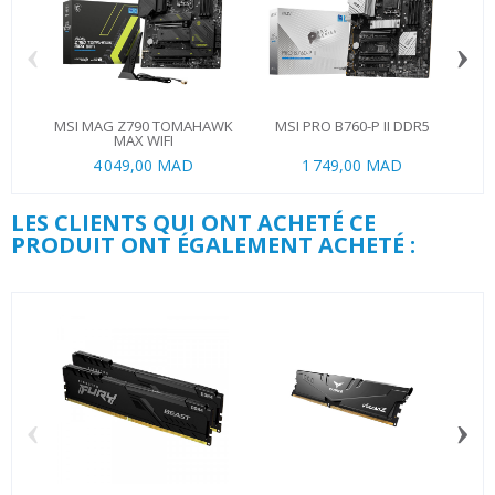
‹
›
MSI MAG Z790 TOMAHAWK
MSI PRO B760-P II DDR5
AS
MAX WIFI
4 049,00 MAD
1 749,00 MAD
LES CLIENTS QUI ONT ACHETÉ CE
PRODUIT ONT ÉGALEMENT ACHETÉ :
‹
›