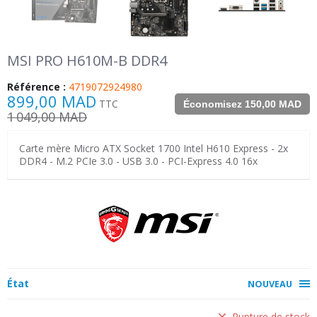
MSI PRO H610M-B DDR4
Référence :
4719072924980
899,00 MAD
TTC
Économisez 150,00 MAD
1 049,00 MAD
Carte mère Micro ATX Socket 1700 Intel H610 Express - 2x
DDR4 - M.2 PCIe 3.0 - USB 3.0 - PCI-Express 4.0 16x
État
NOUVEAU
Rupture de stock