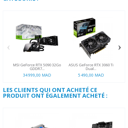
‹
›
MSI GeForce RTX 5090 32Go
ASUS GeForce RTX 3060 Ti
ZOT
GDDR7...
Dual...
34 999,00 MAD
5 490,00 MAD
LES CLIENTS QUI ONT ACHETÉ CE
PRODUIT ONT ÉGALEMENT ACHETÉ :