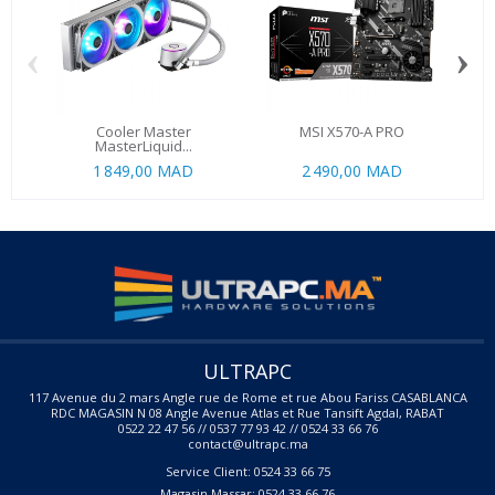
‹
›
Cooler Master
MSI X570-A PRO
MS
MasterLiquid...
1 849,00 MAD
2 490,00 MAD
ULTRAPC
117 Avenue du 2 mars Angle rue de Rome et rue Abou Fariss CASABLANCA
RDC MAGASIN N 08 Angle Avenue Atlas et Rue Tansift Agdal, RABAT
0522 22 47 56 // 0537 77 93 42 // 0524 33 66 76
contact@ultrapc.ma
Service Client: 0524 33 66 75
Magasin Massar: 0524 33 66 76