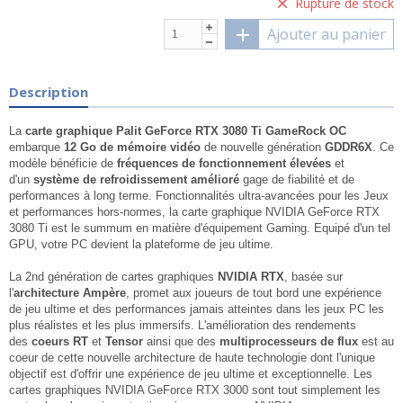
Rupture de stock
Ajouter au panier
Description
La
carte graphique Palit GeForce RTX 3080 Ti GameRock OC
embarque
12 Go de mémoire vidéo
de nouvelle génération
GDDR6X
. Ce
modèle bénéficie de
fréquences de fonctionnement élevées
et
d'un
système de refroidissement amélioré
gage de fiabilité et de
performances à long terme. Fonctionnalités ultra-avancées pour les Jeux
et performances hors-normes, la carte graphique NVIDIA GeForce RTX
3080 Ti est le summum en matière d'équipement Gaming. Equipé d'un tel
GPU, votre PC devient la plateforme de jeu ultime.
La 2nd génération de cartes graphiques
NVIDIA RTX
, basée sur
l'
architecture Ampère
, promet aux joueurs de tout bord une expérience
de jeu ultime et des performances jamais atteintes dans les jeux PC les
plus réalistes et les plus immersifs. L'amélioration des rendements
des
coeurs RT
et
Tensor
ainsi que des
multiprocesseurs de flux
est au
coeur de cette nouvelle architecture de haute technologie dont l'unique
objectif est d'offrir une expérience de jeu ultime et exceptionnelle. Les
cartes graphiques NVIDIA GeForce RTX 3000 sont tout simplement les