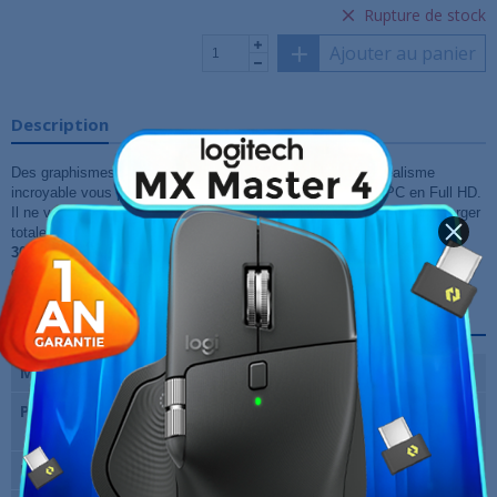
Rupture de stock
Ajouter au panier
Description
Des graphismes sublimés, une fluidité remarquable et un réalisme
incroyable vous permettront de profiter au mieux des jeux PC en Full HD.
Il ne vous reste plus qu'à plonger au coeur de l'action et à vous immerger
totalement dans la partie. La
carte graphique ZOTAC GeForce RTX
3050 AMP LHR
embarque
8 Go de mémoire vidéo
de nouvelle
génération
GDDR6
.
Fiche technique
Marque du chipset
Nvidia
Puce graphique
NVIDIA GeForce RTX 3050 8Go
GDDR6
Fréquence du chipset
1830 MHz