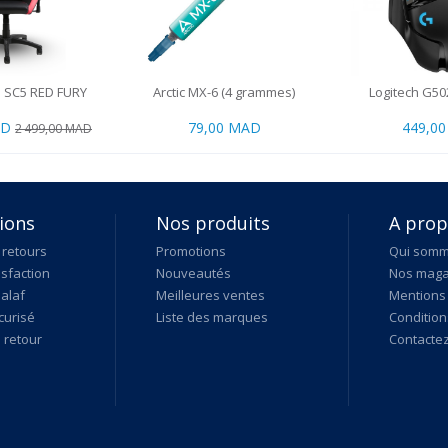
 SC5 RED FURY
Arctic MX-6 (4 grammes)
Logitech G5
AD
79,00 MAD
449,0
2 499,00 MAD
ions
Nos produits
A pro
 retours
Promotions
Qui som
isfaction
Nouveautés
Nos maga
alaf
Meilleures ventes
Mentions 
curisé
Liste des marques
Condition
retour
Contacte