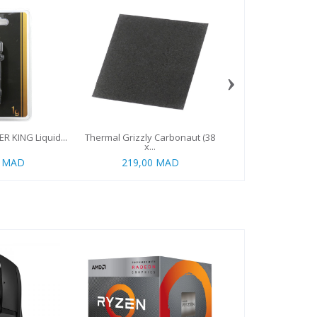
›
R KING Liquid...
Thermal Grizzly Carbonaut (38
Noctua NT-H2 (3
x...
0 MAD
219,00 MAD
199,00 