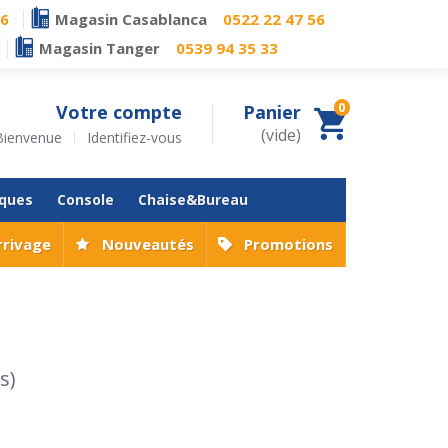
76
Magasin Casablanca
0522 22 47 56
Magasin Tanger
0539 94 35 33
0
Votre compte
Panier
(vide)
Bienvenue
Identifiez-vous
iques
Console
Chaise&Bureau
rrivage
Nouveautés
Promotions
s)