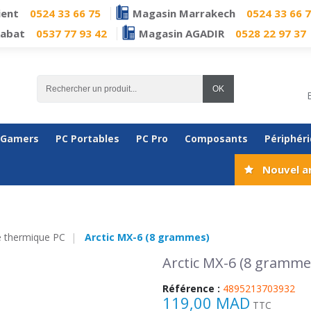
ient
0524 33 66 75
Magasin Marrakech
0524 33 66 
Rabat
0537 77 93 42
Magasin AGADIR
0528 22 97 37
OK
 Gamers
PC Portables
PC Pro
Composants
Périphér
Nouvel a
e thermique PC
Arctic MX-6 (8 grammes)
Arctic MX-6 (8 gramme
Référence :
4895213703932
119,00 MAD
TTC