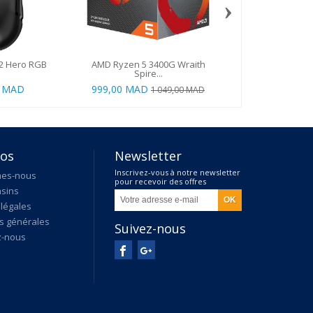
›
02 Hero RGB
AMD Ryzen 5 3400G Wraith
SKILLCHAIRS E
Spire...
0 MAD
999,00 MAD
2 390,00
1 049,00 MAD
pos
Newsletter
Inscrivez-vous à notre newsletter
mes-nous
pour recevoir des offres
sins
exclusives
légales
s générales
Suivez-nous
z-nous