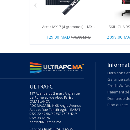
‹
Arctic MX-7 (4 grammes) + MX...
SKILLCHAIRS
129,00 MAD
2 099,00 M
179,00 MAD
Informat
Livraisons et
Garantie sat
ULTRAPC
Credit Wafas
Paiement sé
117 Avenue du 2 mars Angle rue
de Rome et rue Abou Fariss
Demande de 
CASABLANCA
Plan du site
RDC MAGASIN N 08 Angle Avenue
Atlas et Rue Tansift Agdal, RABAT
0522 22 47 56 // 0537 77 93 42 //
0524 33 66 76
contact@ultrapc.ma
Service Client: 0524 33 66 75