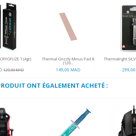
CRYOFUZE 7 (4gr)
Thermal Grizzly Minus Pad 8
Thermalright SILVE
(120...
D
149,00 MAD
299,0
129,00 MAD
 PRODUIT ONT ÉGALEMENT ACHETÉ :