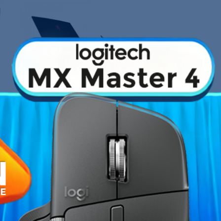
›
Fiche technique
Gamer
MSI GF63 Thin 11SC
! Cet
Type de Processeur
ce à ses composants performants, son
son système audio performant. Le PC
rmances grâce à son processeur
Intel
aphique
NVIDIA GeForce GTX 1650
Capacité RAM
Chipset graphique
SSD
Ecran