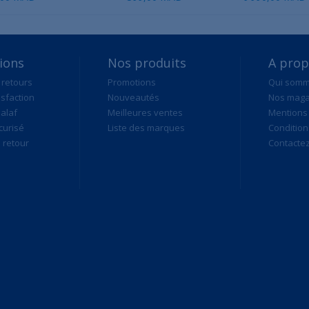
ions
Nos produits
A pro
 retours
Promotions
Qui som
isfaction
Nouveautés
Nos maga
alaf
Meilleures ventes
Mentions 
curisé
Liste des marques
Condition
retour
Contacte