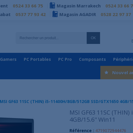
ient
0524 33 66 75
Magasin Marrakech
0524 33 66 
Rabat
0537 77 93 42
Magasin AGADIR
0528 22 97 37
OK
 Gamers
PC Portables
PC Pro
Composants
Périphér
Nouvel a
MSI GF63 11SC (THIN) i5-11400H/8GB/512GB SSD/GTX1650 4GB/15
MSI GF63 11SC (THIN)
4GB/15.6'' Win11
Référence :
4719072944476