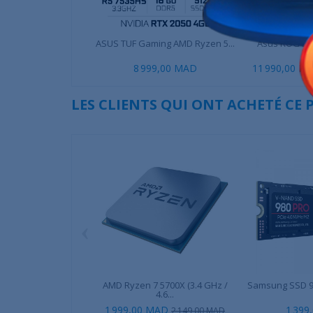
ASUS TUF Gaming AMD Ryzen 5...
Asus ROG Str
HF
8 999,00 MAD
11 990,00 M
LES CLIENTS QUI ONT ACHETÉ CE
‹
AMD Ryzen 7 5700X (3.4 GHz /
Samsung SSD 98
4.6...
1 999,00 MAD
1 399
2 149,00 MAD