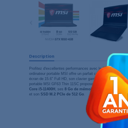
‹
Description
Profitez d'excellentes performances avec le PC portable 
ordinateur portable MSI offre un parfait confort de jeu grâ
écran de 15.6" Full HD, son clavier gamer rétroéclairé et 
portable MSI GF63 Thin 11SC propose d'excellentes perfo
Core i5-11400H
, ses
8 Go de mémoire DDR4
, sa puce gr
et son
SSD M.2 PCIe de 512 Go
.