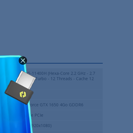
Intel Core i5-11400H (Hexa-Core 2.2 GHz - 2.7
GHz / 4.5 GHz Turbo - 12 Threads - Cache 12
Mo)
8 Go DDR4
NVIDIA GeForce GTX 1650 4Go GDDR6
512GB NVMe PCIe
15.6" FHD (1920x1080)