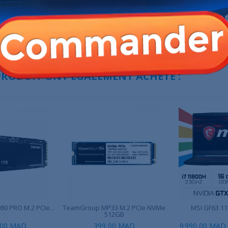
ix G15 G513RC-
ASUS Vivobook Pro 14X OLED i7...
MSI Titan 18 HX 
210...
AD
9 490,00 MAD
33 999,00 MAD
12 990,00 MAD
 PRODUIT ONT ÉGALEMENT ACHETÉ :
0 PRO M.2 PCIe...
TeamGroup MP33 M.2 PCIe NVMe
MSI GF63 11S
512GB
,00 MAD
399,00 MAD
9 990,00 MAD