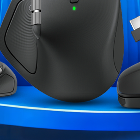
Clavier
Système d'exploitation
Processeur
Marque
Garantie
Références spécifiques
ME CATÉGORIE :