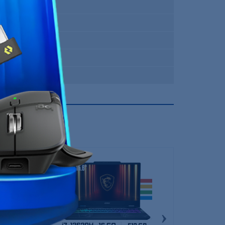
AZERTY
Windows 11
Intel Core i5
MSI
12 Mois
›