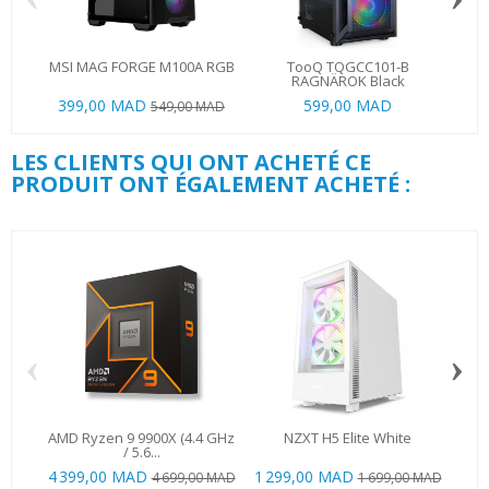
MSI MAG FORGE M100A RGB
TooQ TQGCC101-B
RAGNÄROK Black
399,00 MAD
599,00 MAD
549,00 MAD
LES CLIENTS QUI ONT ACHETÉ CE
PRODUIT ONT ÉGALEMENT ACHETÉ :
‹
›
AMD Ryzen 9 9900X (4.4 GHz
NZXT H5 Elite White
C
/ 5.6...
4 399,00 MAD
1 299,00 MAD
4 699,00 MAD
1 699,00 MAD