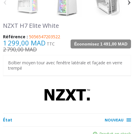
‹
›
NZXT H7 Elite White
Référence :
5056547203522
1 299,00 MAD
TTC
Économisez 1 491,00 MAD
2 790,00 MAD
Boîtier moyen tour avec fenêtre latérale et façade en verre
trempé
État
NOUVEAU
Produit en stock