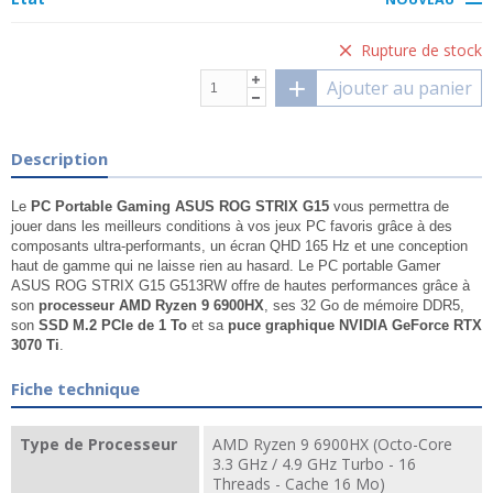
Rupture de stock
Ajouter au panier
Description
Le
PC Portable Gaming ASUS ROG STRIX G15
vous permettra de
jouer dans les meilleurs conditions à vos jeux PC favoris grâce à des
composants ultra-performants, un écran QHD 165 Hz et une conception
haut de gamme qui ne laisse rien au hasard. Le PC portable Gamer
ASUS ROG STRIX G15 G513RW offre de hautes performances grâce à
son
processeur AMD Ryzen 9 6900HX
, ses 32 Go de mémoire DDR5,
son
SSD M.2 PCIe de 1 To
et sa
puce graphique NVIDIA GeForce RTX
3070 Ti
.
Fiche technique
Type de Processeur
AMD Ryzen 9 6900HX (Octo-Core
3.3 GHz / 4.9 GHz Turbo - 16
Threads - Cache 16 Mo)