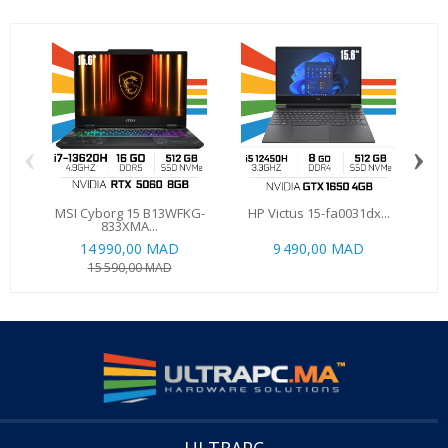
‹
›
MSI Cyborg 15 B13WFKG-
HP Victus 15-fa0031dx...
M
833XMA...
14 990,00 MAD
9 490,00 MAD
15 590,00 MAD
ULTRAPC