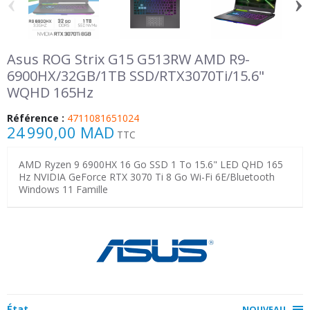
‹
›
Asus ROG Strix G15 G513RW AMD R9-
6900HX/32GB/1TB SSD/RTX3070Ti/15.6"
WQHD 165Hz
Référence :
4711081651024
24 990,00 MAD
TTC
AMD Ryzen 9 6900HX 16 Go SSD 1 To 15.6" LED QHD 165
Hz NVIDIA GeForce RTX 3070 Ti 8 Go Wi-Fi 6E/Bluetooth
Windows 11 Famille
État
NOUVEAU