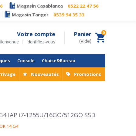
76
Magasin Casablanca
0522 22 47 56
Magasin Tanger
0539 94 35 33
0
Votre compte
Panier
(vide)
Bienvenue
Identifiez-vous
iques
Console
Chaise&Bureau
rrivage
Nouveautés
Promotions
G4 IAP i7-1255U/16GO/512GO SSD
OK 14 G4