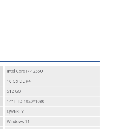
Intel Core i7-1255U
16 Go DDR4
512 GO
14” FHD 1920*1080
QWERTY
Windows 11