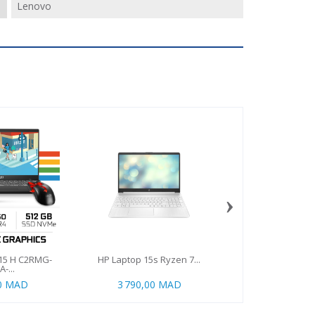
Lenovo
›
15 H C2RMG-
HP Laptop 15s Ryzen 7...
HP 255 G9 Notebo
-...
00 MAD
3 790,00 MAD
5 800,00