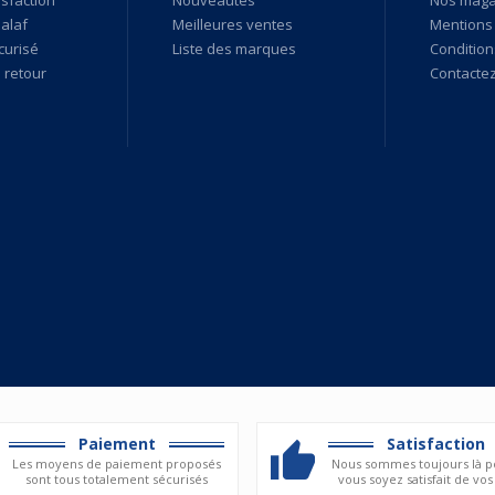
alaf
Meilleures ventes
Mentions 
curisé
Liste des marques
Condition
retour
Contacte
Paiement
Satisfaction
Les moyens de paiement proposés
Nous sommes toujours là p
sont tous totalement sécurisés
vous soyez satisfait de vos