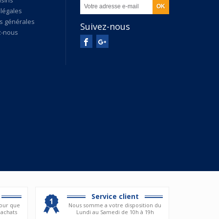
légales
s générales
Suivez-nous
z-nous
Service client
our que
Nous somme a votre disposition du
 achats
Lundi au Samedi de 10h à 19h