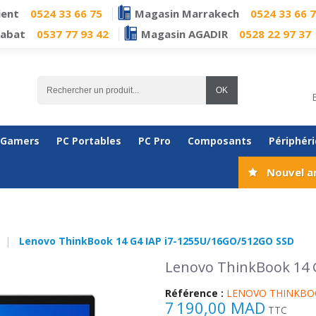
ient
0524 33 66 75
Magasin Marrakech
0524 33 66 
Rabat
0537 77 93 42
Magasin AGADIR
0528 22 97 37
OK
 Gamers
PC Portables
PC Pro
Composants
Périphér
Nouvel a
Lenovo ThinkBook 14 G4 IAP i7-1255U/16GO/512GO SSD
Lenovo ThinkBook 14 
Référence :
LENOVO THINKBO
7 190,00 MAD
TTC