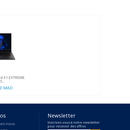
ad X1 EXTREME
...
00 MAD
pos
Newsletter
Inscrivez-vous à notre newsletter
mes-nous
pour recevoir des offres
sins
exclusives