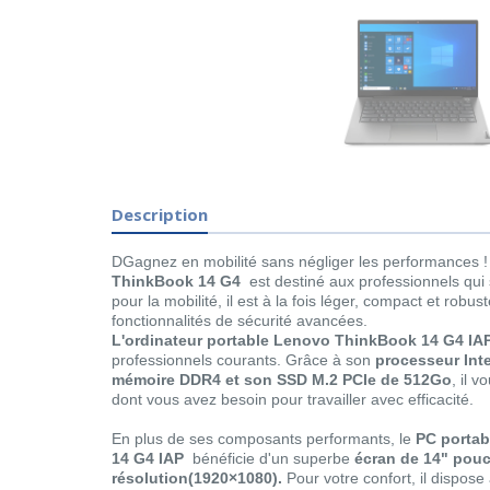
Description
D
Gagnez en mobilité sans négliger les performances !
ThinkBook 14 G4
est destiné aux professionnels qui
pour la mobilité, il est à la fois léger, compact et robus
fonctionnalités de sécurité avancées.
L'ordinateur portable Lenovo ThinkBook 14 G4 IA
professionnels courants. Grâce à son
processeur Int
mémoire DDR4 et son SSD M.2 PCIe de 512Go
, il v
dont vous avez besoin pour travailler avec efficacité.
En plus de ses composants performants, le
PC portab
14
G4 IAP
bénéficie d'un superbe
écran de 14" pou
résolution(1920×1080).
Pour votre confort, il dispose