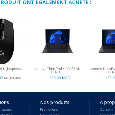
 PRODUIT ONT ÉGALEMENT ACHETÉ :
5 Lightspeed...
Lenovo ThinkPad X1 CARBON
Lenovo ThinkP
GEN 11...
GEN 5
AD
11 490,00 MAD
11 490,
449,00 MAD
ions
Nos produits
A pro
 retours
Promotions
Qui som
isfaction
Nouveautés
Nos maga