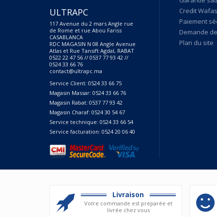
ULTRAPC
Credit Wafas
Paiement sé
117 Avenue du 2 mars Angle rue
de Rome et rue Abou Fariss
Demande de 
CASABLANCA
Plan du site
RDC MAGASIN N 08 Angle Avenue
Atlas et Rue Tansift Agdal, RABAT
0522 22 47 56 // 0537 77 93 42 //
0524 33 66 76
contact@ultrapc.ma
Service Client: 0524 33 66 75
Magasin Massar: 0524 33 66 76
Magasin Rabat: 0537 77 93 42
Magasin Charaf: 0524 30 54 67
Service technique: 0524 33 66 54
Service facturation: 0524 20 06 40
Livraison
Votre commande est preparée et
livrée chez vous