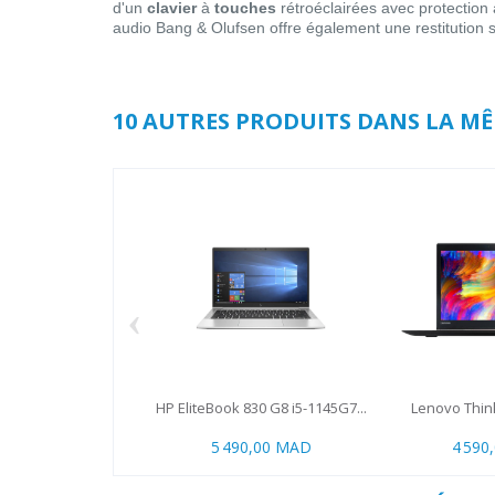
d'un
clavier
à
touches
rétroéclairées avec protection
audio Bang & Olufsen offre également une restitution 
10 AUTRES PRODUITS DANS LA MÊ
‹
HP EliteBook 830 G8 i5-1145G7...
Lenovo Think
5 490,00 MAD
4 590