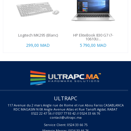
Logitech MK295 (Blanc)
HP EliteBook 830 G7 i7-
10610U...
299,00 MAD
5 790,00 MAD
ULTRAPC
117 Avenue du 2 mars Angle rue de Rome et rue Abou Fariss CASABLANCA
RDC MAGASIN N 08 Angle Avenue Atlas et Rue Tansift Agdal, RABAT
0522 22 47 56 // 0537 77 93 42 // 0524 33 66 76
contact@ultrapc.ma
Service Client: 0524 33 66 75
Magasin Massar: 0524 33 66 76