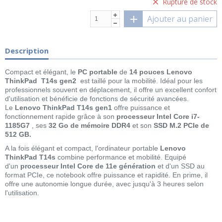
Rupture de stock
Ajouter au panier
Description
Compact et élégant, le
PC portable
de
14 pouces
Lenovo
ThinkPad T14s gen2
est taillé pour la mobilité. Idéal pour les
professionnels souvent en déplacement, il offre un excellent confort
d'utilisation et bénéficie de fonctions de sécurité avancées.
Le
Lenovo ThinkPad T14s gen1
offre puissance et
fonctionnement rapide grâce à son
processeur Intel Core
i7-
1185G7
, ses
32 Go de mémoire DDR4
et son
SSD M.2 PCIe de
512 GB.
A la fois élégant et compact, l'ordinateur portable
Lenovo
ThinkPad
T14s
combine performance et mobilité. Equipé
d'un
processeur Intel Core de 11e génération
et d'un SSD au
format PCIe, ce notebook offre puissance et rapidité. En prime, il
offre une autonomie longue durée, avec jusqu'à 3 heures selon
l'utilisation.