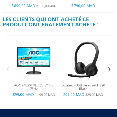
5 890,00 MAD
5 790,00 MAD
6 390,00 MAD
LES CLIENTS QUI ONT ACHETÉ CE
PRODUIT ONT ÉGALEMENT ACHETÉ :
‹
›
AOC 24B2XH/EU 23.8" IPS
Logitech USB Headset H390
Ugre
75Hz
Black
899,00 MAD
269,00 MAD
24
1 199,00 MAD
329,00 MAD