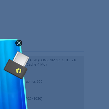
Intel Celeron N4020 (Dual-Core 1.1 GHz / 2.8
GHz Rafale - Cache 4 Mo)
4 Go DDR4
Intel UHD Graphics 600
1 To
15.6" FHD (1920x1080)
AZERTY