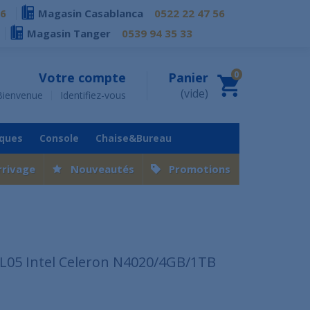
76
Magasin Casablanca
0522 22 47 56
Magasin Tanger
0539 94 35 33
0
Votre compte
Panier
(vide)
Bienvenue
Identifiez-vous
iques
Console
Chaise&Bureau
rrivage
Nouveautés
Promotions
L05 Intel Celeron N4020/4GB/1TB