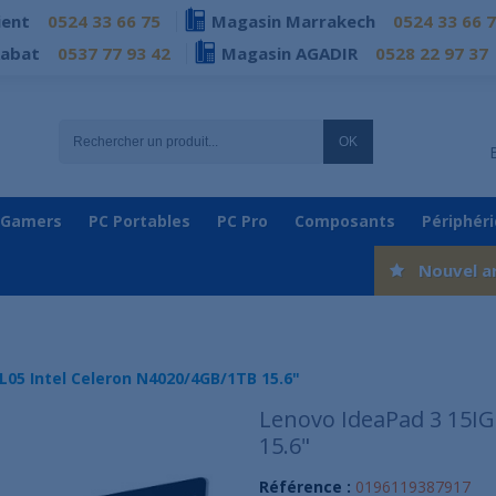
ient
0524 33 66 75
Magasin Marrakech
0524 33 66 
Rabat
0537 77 93 42
Magasin AGADIR
0528 22 97 37
OK
 Gamers
PC Portables
PC Pro
Composants
Périphér
Nouvel a
L05 Intel Celeron N4020/4GB/1TB 15.6"
Lenovo IdeaPad 3 15IG
15.6"
Référence :
0196119387917