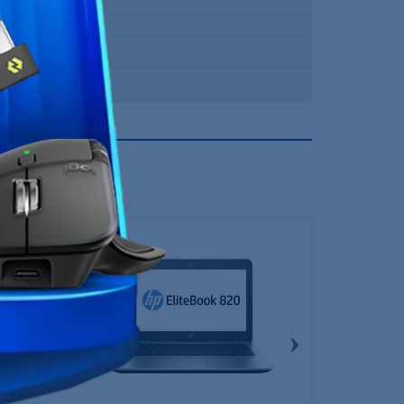
FreeDOS
Lenovo
12 Mois
›