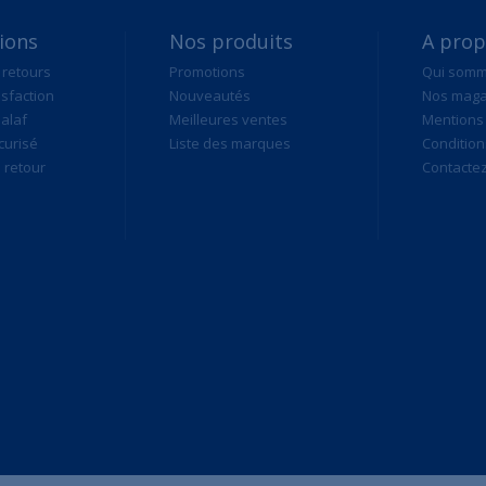
ions
Nos produits
A pro
 retours
Promotions
Qui som
isfaction
Nouveautés
Nos maga
alaf
Meilleures ventes
Mentions 
curisé
Liste des marques
Condition
retour
Contacte