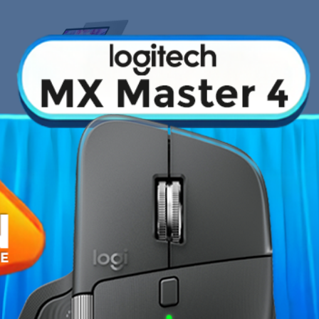
›
Fiche technique
15IGL05
est un excellent compagnon
Type de Processeur
 d'utilisation. Le PC portable
tes performances et un
on N4020
, ses 4 Go de mémoire
Capacité RAM
Chipset graphique
HDD
Ecran
Clavier