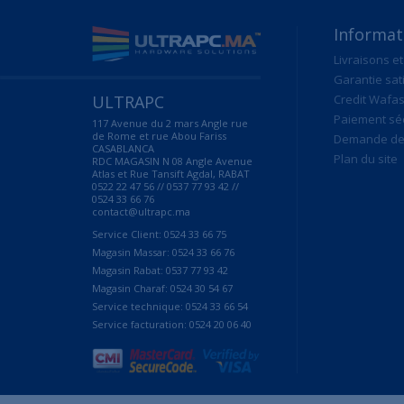
Informat
Livraisons et
Garantie sat
ULTRAPC
Credit Wafas
Paiement sé
117 Avenue du 2 mars Angle rue
de Rome et rue Abou Fariss
Demande de 
CASABLANCA
Plan du site
RDC MAGASIN N 08 Angle Avenue
Atlas et Rue Tansift Agdal, RABAT
0522 22 47 56 // 0537 77 93 42 //
0524 33 66 76
contact@ultrapc.ma
Service Client: 0524 33 66 75
Magasin Massar: 0524 33 66 76
Magasin Rabat: 0537 77 93 42
Magasin Charaf: 0524 30 54 67
Service technique: 0524 33 66 54
Service facturation: 0524 20 06 40