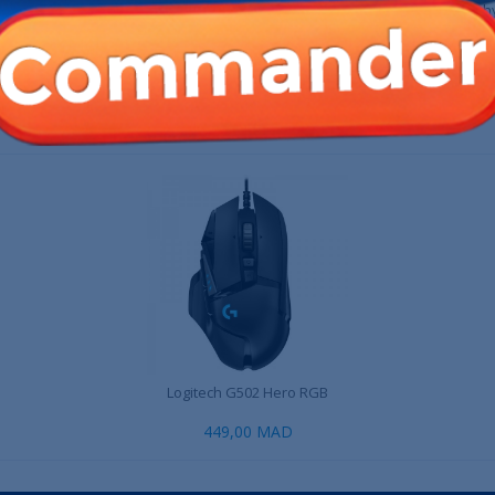
n Laptop 15...
HP EliteBook 830 G8 i5-1145G7...
ASUS ROG Zephyr
,00 MAD
5 490,00 MAD
22 490,
 PRODUIT ONT ÉGALEMENT ACHETÉ :
Logitech G502 Hero RGB
449,00 MAD