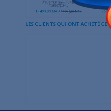
ASUS TUF Gaming F15
HP Pavilio
TUF507ZU4...
12 490,00 MAD
6 590
14 990,00 MAD
LES CLIENTS QUI ONT ACHETÉ CE