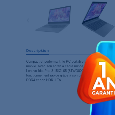
‹
Description
Compact et performant, le PC portable
Lenovo IdeaPad 3 
mobile. Avec son écran à cadre mince, il offre un bon confort
Lenovo IdeaPad 3 15IGL05 (81WQ00GQFG) offre d'excellen
fonctionnement rapide grâce à son processeur
Intel Celer
DDR4 et son
HDD 1 To
.