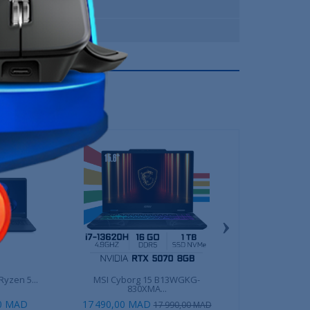
Hewlett-Packard
3 Mois
›
Ryzen 5...
MSI Cyborg 15 B13WGKG-
HP EliteBook 840 G
830XMA...
00 MAD
17 490,00 MAD
8 490,00
17 990,00 MAD