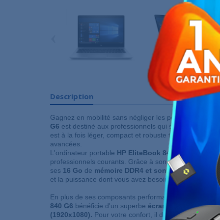
‹
Description
Gagnez en mobilité sans négliger les performances ! 
G6
est destiné aux professionnels qui se déplacent sou
est à la fois léger, compact et robuste tout en intégran
avancées.
L'ordinateur portable
HP EliteBook 840 G6
est parfait
professionnels courants. Grâce à son processeur
Inte
ses
16 Go
de
mémoire DDR4 et son SSD M.2 PCIe
d
et la puissance dont vous avez besoin pour travailler av
En plus de ses composants performants, le PC portab
840 G6
bénéficie d'un superbe
écran de 14 pouces
a
(1920x1080).
Pour votre confort, il dispose aussi d'un 