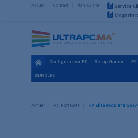
Accueil
Contact
Plan du site
Service Cl
Magasin 
Configurateur PC
Setup Gamer
PC
BUNDLES
Accueil
PC Portables
HP EliteBook 840 G6 i