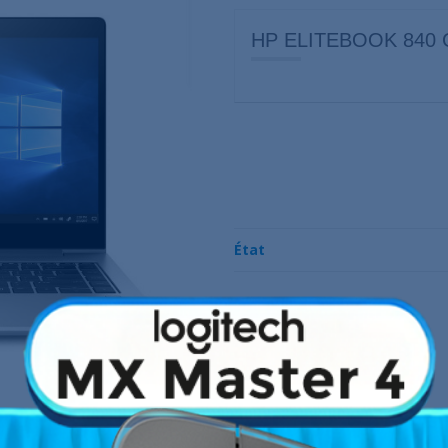
HP ELITEBOOK 840 
État