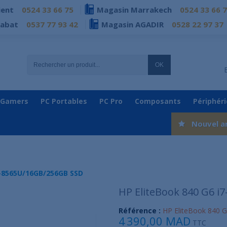
ient
0524 33 66 75
Magasin Marrakech
0524 33 66 
Rabat
0537 77 93 42
Magasin AGADIR
0528 22 97 37
OK
 Gamers
PC Portables
PC Pro
Composants
Périphér
Nouvel a
7-8565U/16GB/256GB SSD
HP EliteBook 840 G6 
Référence :
HP EliteBook 840 G
4 390,00 MAD
TTC