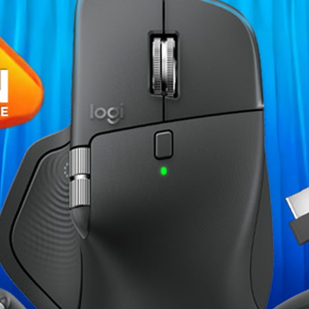
›
Fiche technique
Le PC portable
HP EliteBook 840
Type de Processeur
vent. Conçu pour la mobilité, il
t des fonctionnalités de sécurité
Capacité RAM
 pour tous les besoins
SSD
l Core i7-8565U
,
e
256 Go
, il vous offre la vitesse
Ecran
ec efficacité.
Clavier
le
professionnel HP EliteBook
vec résolution
Full HD
Système d'exploitation
clavier à touches rétroéclairées