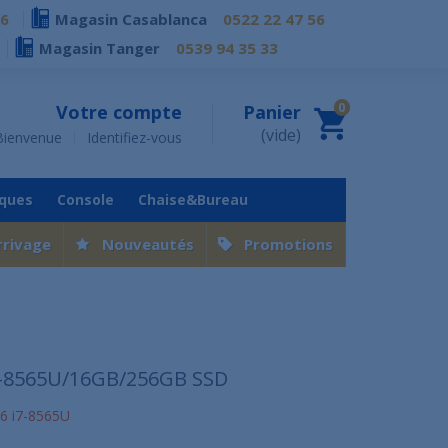
76
Magasin Casablanca
0522 22 47 56
Magasin Tanger
0539 94 35 33
0
Votre compte
Panier
(vide)
Bienvenue
Identifiez-vous
iques
Console
Chaise&Bureau
rrivage
Nouveautés
Promotions
i7-8565U/16GB/256GB SSD
6 i7-8565U