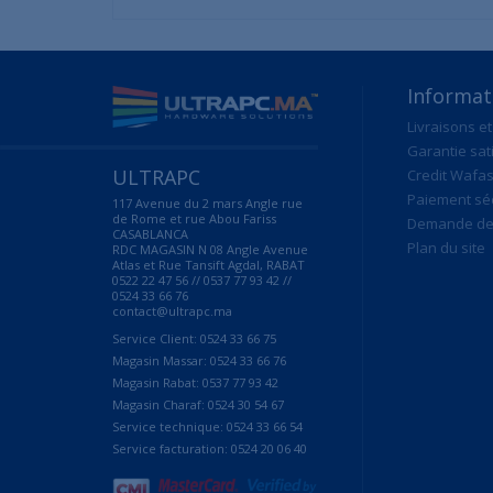
Informat
Livraisons et
Garantie sat
ULTRAPC
Credit Wafas
Paiement sé
117 Avenue du 2 mars Angle rue
de Rome et rue Abou Fariss
Demande de 
CASABLANCA
Plan du site
RDC MAGASIN N 08 Angle Avenue
Atlas et Rue Tansift Agdal, RABAT
0522 22 47 56 // 0537 77 93 42 //
0524 33 66 76
contact@ultrapc.ma
Service Client: 0524 33 66 75
Magasin Massar: 0524 33 66 76
Magasin Rabat: 0537 77 93 42
Magasin Charaf: 0524 30 54 67
Service technique: 0524 33 66 54
Service facturation: 0524 20 06 40