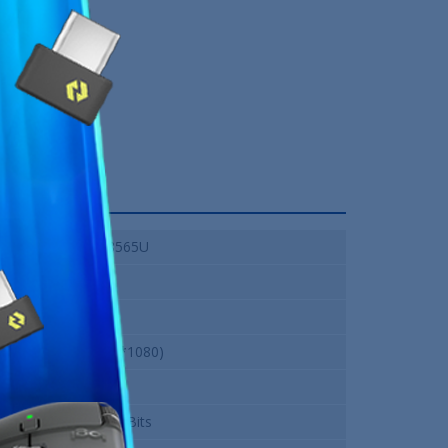
Intel Core i7-8565U
16Go DDR4
256 Go
14" FHD (1920*1080)
QWERTY
Windows 11 64 Bits