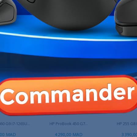
o Bang & Olufsen offre également
Marque
Garantie
Références spécifiques
ME CATÉGORIE :
60 G9 i7-1265U...
HP ProBook 450 G7...
HP 255 G8 
,00 MAD
4 290,00 MAD
3 390,