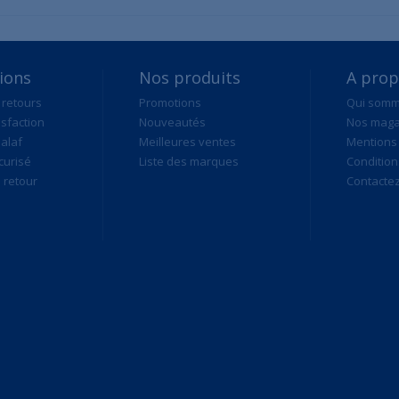
ions
Nos produits
A pro
 retours
Promotions
Qui som
isfaction
Nouveautés
Nos maga
alaf
Meilleures ventes
Mentions 
curisé
Liste des marques
Condition
retour
Contacte