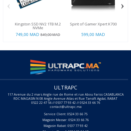
‹
›
Kingston SSD NV2 1TB M.2
Spirit of Gamer Xpert K700
T
NVMe
749,00 MAD
599,00 MAD
849,00 MAD
ULTRAPC
117 Avenue du 2 mars Angle rue de Rome et rue Abou Fariss CASABLANCA
RDC MAGASIN N 08 Angle Avenue Atlas et Rue Tansift Agdal, RABAT
0522 22 47 56 // 0537 77 93 42 // 0524 33 66 76
contact@ultrapc.ma
Service Client: 0524 33 66 75
Magasin Massar: 0524 33 66 76
Magasin Rabat: 0537 77 93 42