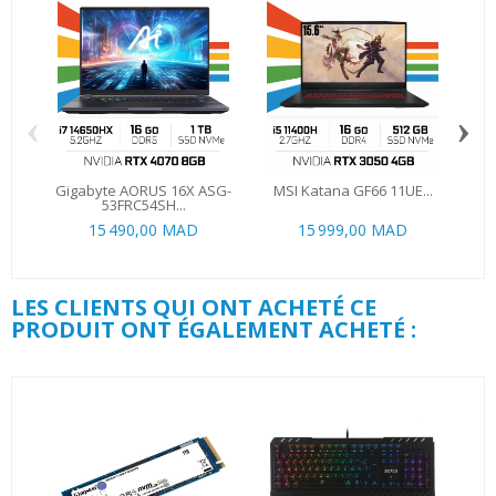
‹
›
Gigabyte AORUS 16X ASG-
MSI Katana GF66 11UE...
53FRC54SH...
15 490,00 MAD
15 999,00 MAD
LES CLIENTS QUI ONT ACHETÉ CE
PRODUIT ONT ÉGALEMENT ACHETÉ :