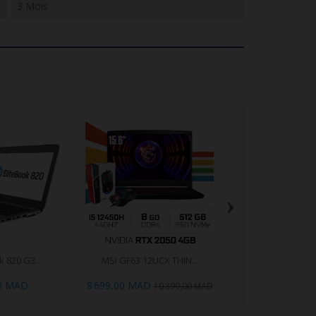
3 Mois
›
 820 G3...
MSI GF63 12UCX THIN...
ASUS TUF DASH FX
Core..
00 MAD
8 699,00 MAD
19 900,0
10 399,00 MAD