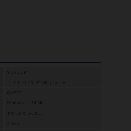
8 Go DDR4
13.3" FHD (1920*1080) Tactile
QWERTY
Windows 11 64 Bits
Intel Core i5-8350U
256 Go