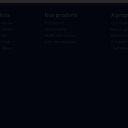
ions
Nos produits
A pro
 retours
Promotions
Qui som
isfaction
Nouveautés
Nos maga
alaf
Meilleures ventes
Mentions 
curisé
Liste des marques
Condition
retour
Contacte