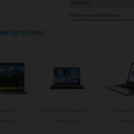
Garantie
Références spécifiques
ME CATÉGORIE :
tude 5410...
MSI Modern 15 B13M-281ES...
HP EliteBook
,00 MAD
9 490,00 MAD
2 800,