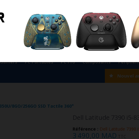
ient
0524 33 66 75
Magasin Marrakech
0524 33 66 
Rabat
0537 77 93 42
Magasin AGADIR
0528 22 97 37
OK
 Gamers
PC Portables
PC Pro
Composants
Périphér
Nouvel a
-8350U/8GO/256GO SSD Tactile 360°
Dell Latitude 7390 i5
Référence :
Dell Latitude 7390 i
3 490,00 MAD
TTC