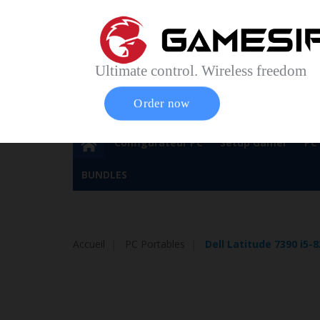
Accueil
Contact
Plan du site
Service Cl
Magasin 
Ultimate control. Wireless freedom
Order now
Configurateur PC
Setup Gamer
PC
BUNDLES
Accueil
PC Portables
Dell Latitude 7390 i5