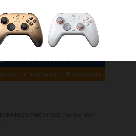
76
Magasin Casablanca
0522 22 47 56
Magasin Tanger
0539 94 35 33
0
Votre compte
Panier
(vide)
Bienvenue
Identifiez-vous
iques
Console
Chaise&Bureau
rrivage
Nouveautés
Promotions
-8350U/8GO/256GO SSD Tactile 360°
5-