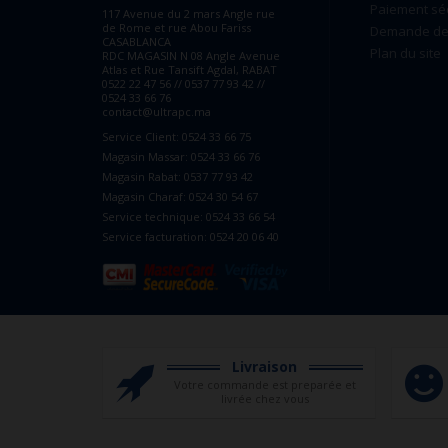
Paiement sé
117 Avenue du 2 mars Angle rue
de Rome et rue Abou Fariss
Demande de 
CASABLANCA
Plan du site
RDC MAGASIN N 08 Angle Avenue
Atlas et Rue Tansift Agdal, RABAT
0522 22 47 56 // 0537 77 93 42 //
0524 33 66 76
contact@ultrapc.ma
Service Client: 0524 33 66 75
Magasin Massar: 0524 33 66 76
Magasin Rabat: 0537 77 93 42
Magasin Charaf: 0524 30 54 67
Service technique: 0524 33 66 54
Service facturation: 0524 20 06 40
Livraison
Votre commande est preparée et
livrée chez vous