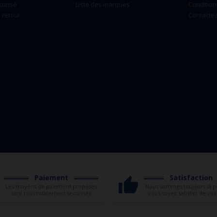
curisé
Liste des marques
Condition
retour
Contacte
Paiement
Satisfaction
Les moyens de paiement proposés
Nous sommes toujours là p
sont tous totalement sécurisés
vous soyez satisfait de vos