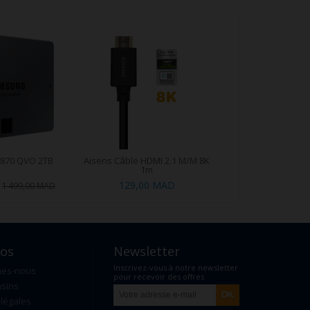
870 QVO 2TB
Aisens Câble HDMI 2.1 M/M 8K
1m
129,00 MAD
1 499,00 MAD
pos
Newsletter
Inscrivez-vous à notre newsletter
mes-nous
pour recevoir des offres
sins
exclusives
légales