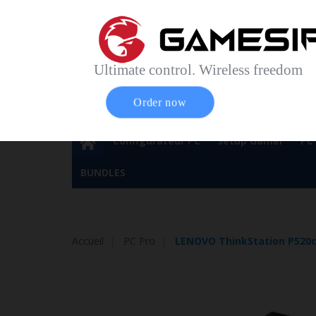
Accueil
Contact
Plan du site
Service Cl
Magasin 
Ultimate control. Wireless freedom
Order now
Configurateur PC
Setup Gamer
PC
BUNDLES
Accueil
PC Pro
LENOVO ThinkStation P520c