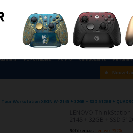
ient
0524 33 66 75
Magasin Marrakech
0524 33 66 
Rabat
0537 77 93 42
Magasin AGADIR
0528 22 97 37
OK
 Gamers
PC Portables
PC Pro
Composants
Périphér
Nouvel a
 Tour Workstation XEON W-2145 + 32GB + SSD 512GB + QUADR
LENOVO ThinkStation 
2145 + 32GB + SSD 51
Référence :
Lenovo-P520c