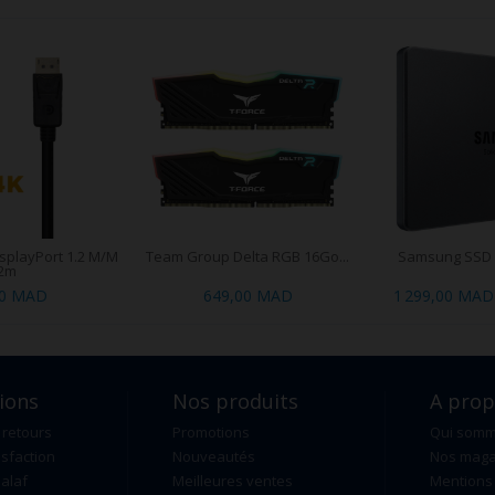
splayPort 1.2 M/M
Team Group Delta RGB 16Go...
Samsung SSD 
2m
00 MAD
649,00 MAD
1 299,00 MAD
ions
Nos produits
A pro
 retours
Promotions
Qui som
isfaction
Nouveautés
Nos maga
alaf
Meilleures ventes
Mentions 