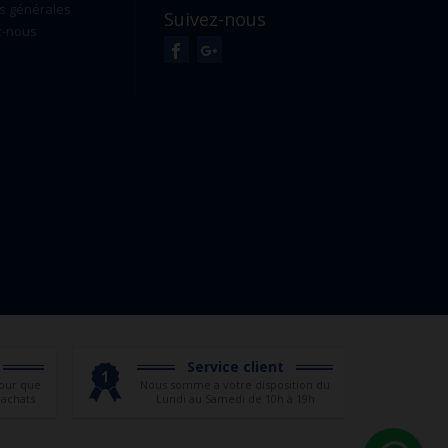
s générales
Suivez-nous
z-nous
Service client
our que
Nous somme a votre disposition du
 achats
Lundi au Samedi de 10h à 19h