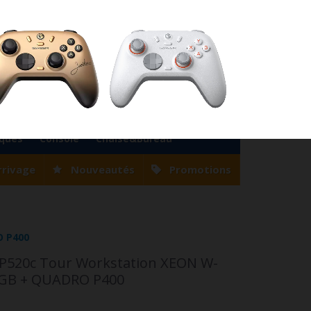
76
Magasin Casablanca
0522 22 47 56
Magasin Tanger
0539 94 35 33
0
Votre compte
Panier
(vide)
Bienvenue
Identifiez-vous
iques
Console
Chaise&Bureau
rrivage
Nouveautés
Promotions
O P400
P520c Tour Workstation XEON W-
2GB + QUADRO P400