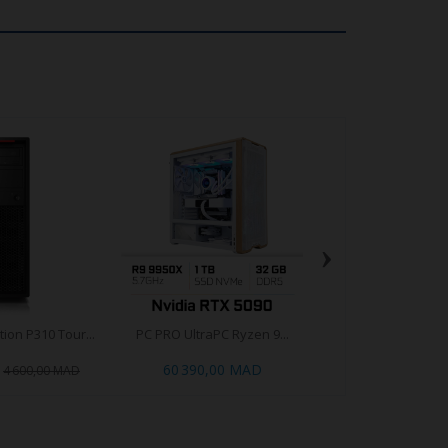
›
ion P310 Tour...
PC PRO UltraPC Ryzen 9...
MSI PRO DP21 11M Mi
60 390,00 MAD
4 550,00
4 600,00 MAD