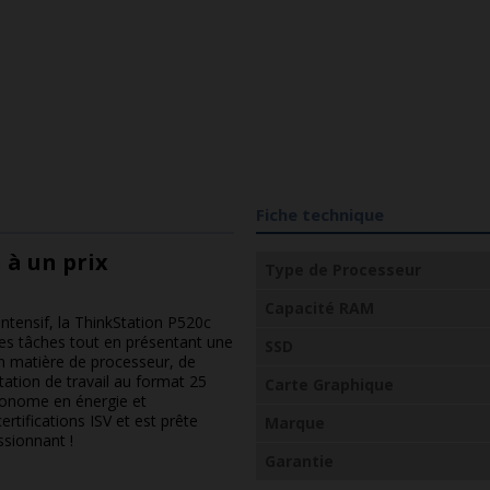
Fiche technique
 à un prix
Type de Processeur
Capacité RAM
intensif, la ThinkStation P520c
les tâches tout en présentant une
SSD
 matière de processeur, de
tation de travail au format 25
Carte Graphique
Économe en énergie et
rtifications ISV et est prête
Marque
ssionnant !
Garantie