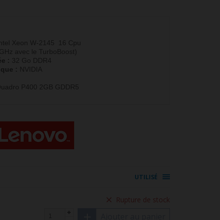
ntel Xeon W-2145 16 Cpu
GHz avec le TurboBoost)
e :
32 Go DDR4
ique :
NVIDIA
Quadro P400 2GB GDDR5
UTILISÉ
Rupture de stock
Ajouter au panier