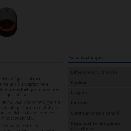
Fiche technique
Dimensions (L x H x P)
rleur élégant qui marie
Couleur
ance audio exceptionnelle.
 offre une esthétique moderne et
Largeur
rte quel décor.
e à de nouveaux sommets grâce à
Hauteur
urs haute performance et d'une
n son riche, clair et immersif,
Communication sans fil
nt exceptionnelle.
Disponibilité des pièces
érisé par une structure
détachées
ternes, créant ainsi un effet