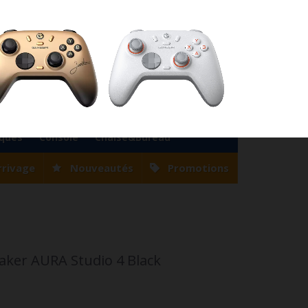
76
Magasin Casablanca
0522 22 47 56
Magasin Tanger
0539 94 35 33
0
Votre compte
Panier
(vide)
Bienvenue
Identifiez-vous
iques
Console
Chaise&Bureau
rrivage
Nouveautés
Promotions
er AURA Studio 4 Black