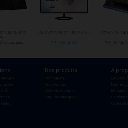
82 SURARA RGB
ASUS VZ279HE 27" LED IPS Noir
ATTACK SHARK R
ed...
AD
2 399,00 MAD
599,00 MAD
569,00 MAD
ions
Nos produits
A pro
 retours
Promotions
Qui som
isfaction
Nouveautés
Nos maga
alaf
Meilleures ventes
Mentions 
curisé
Liste des marques
Condition
retour
Contacte