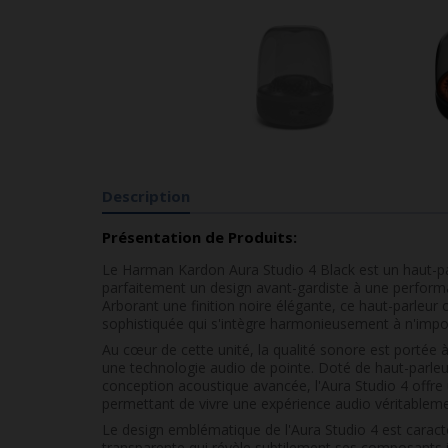
Description
Présentation de Produits:
Le Harman Kardon Aura Studio 4 Black est un haut-pa
parfaitement un design avant-gardiste à une perform
Arborant une finition noire élégante, ce haut-parleur
sophistiquée qui s'intègre harmonieusement à n'impo
Au cœur de cette unité, la qualité sonore est porté
une technologie audio de pointe. Doté de haut-parle
conception acoustique avancée, l'Aura Studio 4 offre u
permettant de vivre une expérience audio véritableme
Le design emblématique de l'Aura Studio 4 est caract
transparente qui révèle subtilement ses composants in