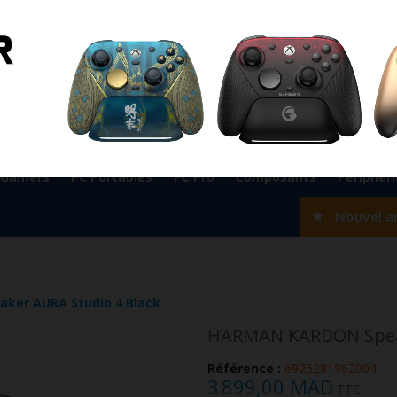
ient
0524 33 66 75
Magasin Marrakech
0524 33 66 
Rabat
0537 77 93 42
Magasin AGADIR
0528 22 97 37
OK
 Gamers
PC Portables
PC Pro
Composants
Périphér
Nouvel a
er AURA Studio 4 Black
HARMAN KARDON Speak
Référence :
6925281962004
3 899,00 MAD
TTC