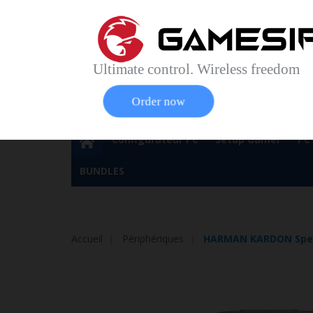
Accueil
Contact
Plan du site
Service Cl
Magasin 
Ultimate control. Wireless freedom
Order now
Configurateur PC
Setup Gamer
PC
BUNDLES
Accueil
Périphériques
HARMAN KARDON Speak