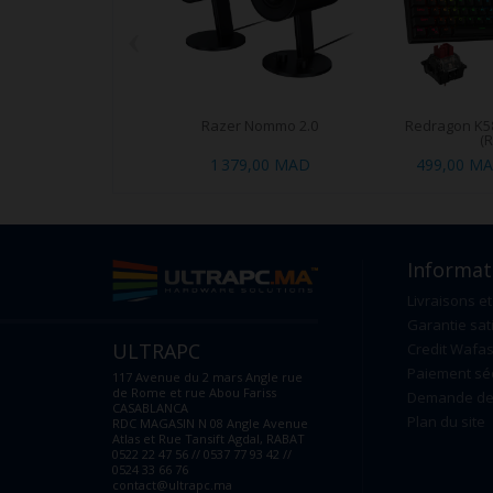
‹
Razer Nommo 2.0
Redragon K5
(R
1 379,00 MAD
499,00 M
Informat
Livraisons et
Garantie sat
ULTRAPC
Credit Wafas
Paiement sé
117 Avenue du 2 mars Angle rue
de Rome et rue Abou Fariss
Demande de 
CASABLANCA
Plan du site
RDC MAGASIN N 08 Angle Avenue
Atlas et Rue Tansift Agdal, RABAT
0522 22 47 56 // 0537 77 93 42 //
0524 33 66 76
contact@ultrapc.ma