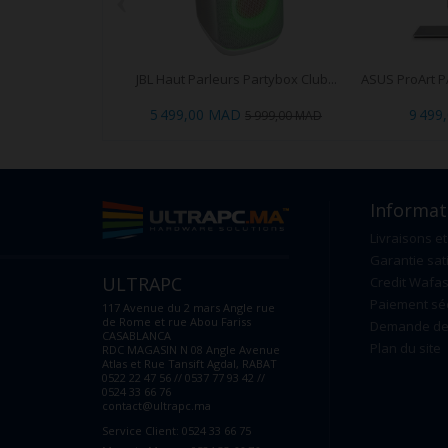
‹
JBL Haut Parleurs Partybox Club...
ASUS ProArt P
5 499,00 MAD
9 499
5 999,00 MAD
Informat
Livraisons et
Garantie sat
ULTRAPC
Credit Wafas
Paiement sé
117 Avenue du 2 mars Angle rue
de Rome et rue Abou Fariss
Demande de 
CASABLANCA
Plan du site
RDC MAGASIN N 08 Angle Avenue
Atlas et Rue Tansift Agdal, RABAT
0522 22 47 56 // 0537 77 93 42 //
0524 33 66 76
contact@ultrapc.ma
Service Client: 0524 33 66 75