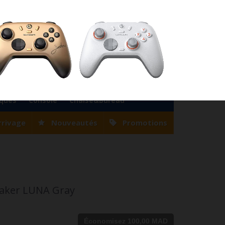
76
Magasin Casablanca
0522 22 47 56
Magasin Tanger
0539 94 35 33
0
Votre compte
Panier
(vide)
Bienvenue
Identifiez-vous
iques
Console
Chaise&Bureau
rrivage
Nouveautés
Promotions
ker LUNA Gray
Économisez 100,00 MAD