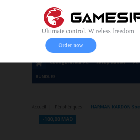
Accueil
Contact
Plan du site
Service Cl
Magasin 
Ultimate control. Wireless freedom
Order now
Configurateur PC
Setup Gamer
PC
BUNDLES
Accueil
Périphériques
HARMAN KARDON Spea
-100,00 MAD