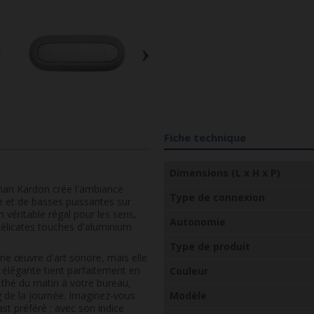
›
Fiche technique
Dimensions (L x H x P)
rman Kardon crée l'ambiance
Type de connexion
le et de basses puissantes sur
véritable régal pour les sens,
Autonomie
 délicates touches d'aluminium
Type de produit
e œuvre d'art sonore, mais elle
 élégante tient parfaitement en
Couleur
thé du matin à votre bureau,
g de la journée. Imaginez-vous
Modèle
st préféré ; avec son indice