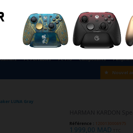
ient
0524 33 66 75
Magasin Marrakech
0524 33 66 
Rabat
0537 77 93 42
Magasin AGADIR
0528 22 97 37
OK
 Gamers
PC Portables
PC Pro
Composants
Périphér
Nouvel a
ker LUNA Gray
HARMAN KARDON Spea
Référence :
1200130006975
1 999,00 MAD
TTC