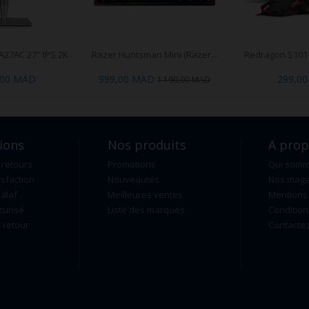
A27AC 27" IPS 2K
Razer Huntsman Mini (Razer...
Redragon S101
,00 MAD
999,00 MAD
299,0
1 190,00 MAD
ions
Nos produits
A pro
 retours
Promotions
Qui som
isfaction
Nouveautés
Nos maga
alaf
Meilleures ventes
Mentions 
curisé
Liste des marques
Condition
retour
Contacte