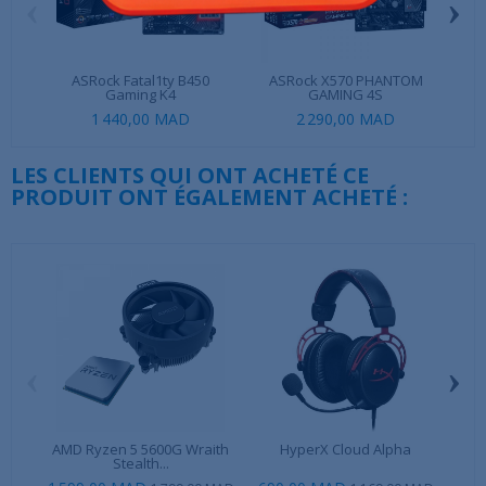
‹
›
ASRock Fatal1ty B450
ASRock X570 PHANTOM
Gaming K4
GAMING 4S
1 440,00 MAD
2 290,00 MAD
LES CLIENTS QUI ONT ACHETÉ CE
PRODUIT ONT ÉGALEMENT ACHETÉ :
‹
›
AMD Ryzen 5 5600G Wraith
HyperX Cloud Alpha
Cor
Stealth...