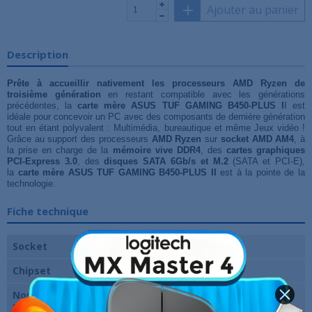
Ajouter au panier
Description
Prête à accueillir nativement les processeurs AMD Ryzen de
troisième génération
en restant compatible avec les générations
précédentes, la
carte mère ASUS TUF GAMING B450-PLUS I
I est
idéale pour concevoir un PC avec des composants de dernière génération
tout en étant polyvalent : Multimédia, bureautique et même Jeux vidéo !
Grâce au support des processeurs
AMD Ryzen
sur
socket AMD AM4
, à
la prise en charge de la
mémoire vive DDR4
, des
cartes graphiques
PCI-Express 3.0
, des
disques SATA 6Gb/s et M.2
(SATA et PCI-E),
la
carte mère ASUS TUF GAMING B450-PLUS II
est à la pointe de la
technologie.
Fiche technique
Socket
AMD AM4
Chipset
AMD B450
Nombre de slots
4
RAM