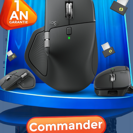
Format
ATX
Type de mémoire
DDR4
Wi-Fi
Non
Marque
ASUS
Garantie
12 Mois
Références spécifiques
10 AUTRES PRODUITS DANS LA MÊME
CATÉGORIE :