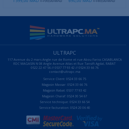
1 599,00 MAD
690,00 MAD
59
1 799,00 MAD
1 169,00 MAD
ULTRAPC
117 Avenue du 2 mars Angle rue de Rome et rue Abou Fariss CASABLANCA
RDC MAGASIN N 08 Angle Avenue Atlas et Rue Tansift Agdal, RABAT
0522 22 47 56 // 0537 77 93 42 // 0524 33 66 76
contact@ultrapc.ma
Service Client: 0524 33 66 75
Magasin Massar: 0524 33 66 76
Magasin Rabat: 0537 77 93 42
Magasin Charaf: 0524 30 54 67
Service technique: 0524 33 66 54
Service facturation: 0524 20 06 40