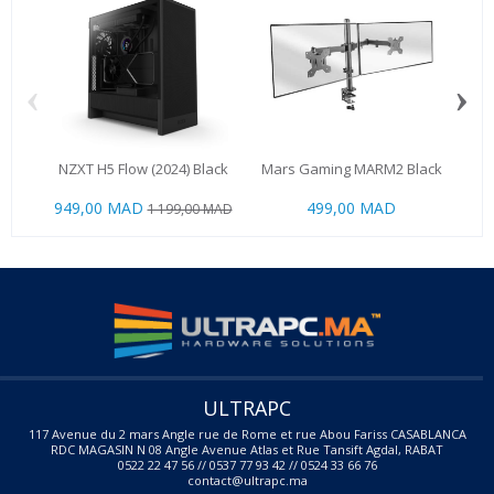
‹
›
NZXT H5 Flow (2024) Black
Mars Gaming MARM2 Black
AS
949,00 MAD
499,00 MAD
99
1 199,00 MAD
ULTRAPC
117 Avenue du 2 mars Angle rue de Rome et rue Abou Fariss CASABLANCA
RDC MAGASIN N 08 Angle Avenue Atlas et Rue Tansift Agdal, RABAT
0522 22 47 56 // 0537 77 93 42 // 0524 33 66 76
contact@ultrapc.ma