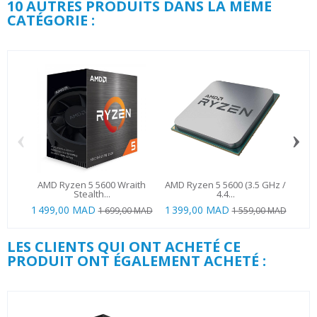
10 AUTRES PRODUITS DANS LA MÊME
CATÉGORIE :
‹
›
AMD Ryzen 5 5600 Wraith
AMD Ryzen 5 5600 (3.5 GHz /
AMD 
Stealth...
4.4...
1 499,00 MAD
1 399,00 MAD
1 699,00 MAD
1 559,00 MAD
LES CLIENTS QUI ONT ACHETÉ CE
PRODUIT ONT ÉGALEMENT ACHETÉ :