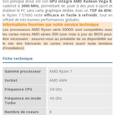
Son principal atout est son
GPU intégré AMD Radeon Vega 8
,
cadencé à
2000 MHz
, permettant de jouer à des jeux e-sport et
d’utiliser le PC sans carte graphique dédiée. Avec un
TDP de 65W
,
le Ryzen 7 5700G reste
efficace et facile à refroidir
, tout en
offrant de très bonnes performances globales.
Informations fournies par notre service technique
Les processeurs AMD Ryzen série 5000G sont compatibles avec
les cartes mères AMD séries 500 (une mise à jour du BIOS peut-
être nécessaire : assurez-vous au préalable de sa disponibilité sur
le site des fabricants de cartes mères avant toute tentative
d'installation).
Fiche technique
Gamme processeur
AMD Ryzen 7
Socket
AMD AM4
Fréquence CPU
3.8 Ghz
Fréquence en mode
4.6 Ghz
Turbo
Nombre de coeurs
8