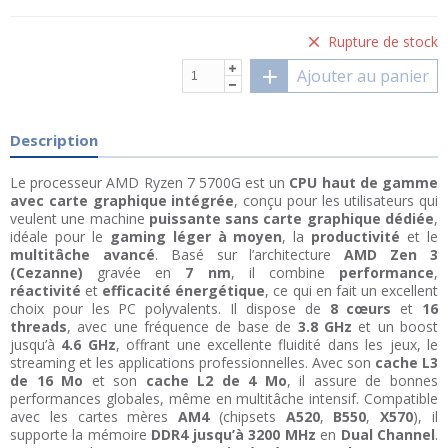
Rupture de stock
Ajouter au panier
Description
Le processeur AMD Ryzen 7 5700G est un
CPU haut de gamme
avec carte graphique intégrée
, conçu pour les utilisateurs qui
veulent une machine
puissante sans carte graphique dédiée
,
idéale pour le
gaming léger à moyen
, la
productivité
et le
multitâche avancé
. Basé sur l’architecture
AMD Zen 3
(Cezanne)
gravée en
7 nm
, il combine
performance
,
réactivité
et
efficacité énergétique
, ce qui en fait un excellent
choix pour les PC polyvalents. Il dispose de
8 cœurs
et
16
threads
, avec une fréquence de base de
3.8 GHz
et un boost
jusqu’à
4.6 GHz
, offrant une excellente fluidité dans les jeux, le
streaming et les applications professionnelles. Avec son
cache L3
de 16 Mo
et son
cache L2 de 4 Mo
, il assure de bonnes
performances globales, même en multitâche intensif. Compatible
avec les cartes mères
AM4
(chipsets
A520
,
B550
,
X570
), il
supporte la mémoire
DDR4 jusqu’à 3200 MHz
en
Dual Channel
.