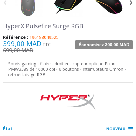
‹
›
HyperX Pulsefire Surge RGB
Référence :
196188049525
399,00 MAD
TTC
Économisez 300,00 MAD
699,00 MAD
Souris gaming - filaire - droitier - capteur optique Pixart
PMW3389 de 16000 dpi - 6 boutons - interrupteurs Omron -
rétroéclairage RGB
État
NOUVEAU