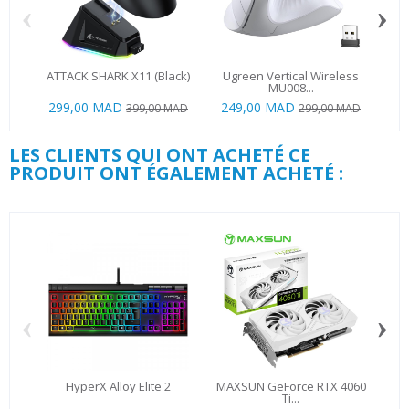
‹
›
ATTACK SHARK X11 (Black)
Ugreen Vertical Wireless
AT
MU008...
299,00 MAD
249,00 MAD
19
399,00 MAD
299,00 MAD
LES CLIENTS QUI ONT ACHETÉ CE
PRODUIT ONT ÉGALEMENT ACHETÉ :
‹
›
HyperX Alloy Elite 2
MAXSUN GeForce RTX 4060
Lex
Ti...