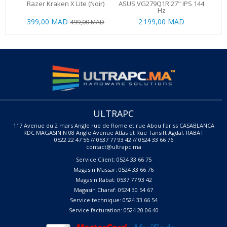
Razer Kraken X Lite (Noir)
ASUS VG279Q1R 27" IPS 144
M
Hz
399,00 MAD
2 199,00 MAD
499,00 MAD
ULTRAPC
117 Avenue du 2 mars Angle rue de Rome et rue Abou Fariss CASABLANCA
RDC MAGASIN N 08 Angle Avenue Atlas et Rue Tansift Agdal, RABAT
0522 22 47 56 // 0537 77 93 42 // 0524 33 66 76
contact@ultrapc.ma
Service Client: 0524 33 66 75
Magasin Massar: 0524 33 66 76
Magasin Rabat: 0537 77 93 42
Magasin Charaf: 0524 30 54 67
Service technique: 0524 33 66 54
Service facturation: 0524 20 06 40