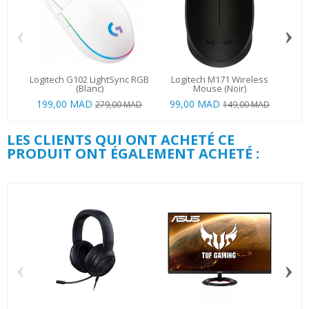
‹
›
Logitech G102 LightSync RGB
Logitech M171 Wireless
Log
(Blanc)
Mouse (Noir)
199,00 MAD
99,00 MAD
279,00 MAD
149,00 MAD
LES CLIENTS QUI ONT ACHETÉ CE
PRODUIT ONT ÉGALEMENT ACHETÉ :
‹
›