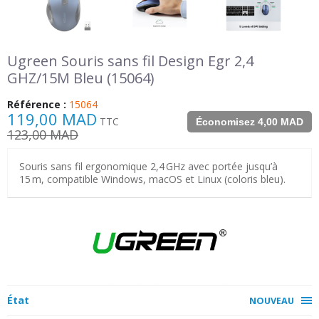
Ugreen Souris sans fil Design Egr 2,4
GHZ/15M Bleu (15064)
Référence :
15064
119,00 MAD
TTC
Économisez 4,00 MAD
123,00 MAD
Souris sans fil ergonomique 2,4 GHz avec portée jusqu’à
15 m, compatible Windows, macOS et Linux (coloris bleu).
État
NOUVEAU