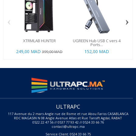
‹
›
XTRMLAB HUNTER
UGREEN Hub USB C vers 4
H
Ports...
249,00 MAD
152,00 MAD
89
399,00 MAD
ULTRAPC
117 Avenue du 2 mars Angle rue de Rome et rue Abou Fariss CASABLANCA
RDC MAGASIN N 08 Angle Avenue Atlas et Rue Tansift Agdal, RABAT
0522 22 47 56 // 0537 77 93 42 // 0524 33 66 76
contact@ultrapc.ma
Service Client: 0524 33 66 75