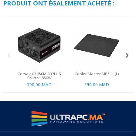
PRODUIT ONT ÉGALEMENT ACHETÉ :
‹
›
Corsair CX650M 80PLUS
Cooler Master MP511 (L)
MSI
Bronze 650W
790,00 MAD
199,00 MAD