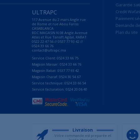
Garantie sat
ULTRAPC
Credit Wafas
Paiement sé
117 Avenue du 2 mars Angle rue
de Rome et rue Abou Fariss
Demande de 
CASABLANCA
Plan du site
RDC MAGASIN N 08 Angle Avenue
Atlas et Rue Tansift Agdal, RABAT
0522 22 47 56 // 0537 77 93 42 //
0524 33 66 76
contact@ultrapc.ma
Service Client: 0524 33 66 75
Magasin Massar: 0524 33 66 76
Magasin Rabat: 0537 77 93 42
Magasin Charaf: 0524 30 54 67
Service technique: 0524 33 66 54
Service facturation: 0524 20 06 40
Livraison
Votre commande est preparée et
livrée chez vous