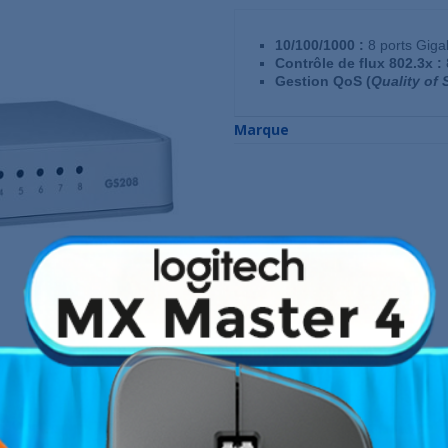
10/100/1000 :
8 ports Giga
Contrôle de flux 802.3x :
Gestion QoS (
Quality of 
Marque