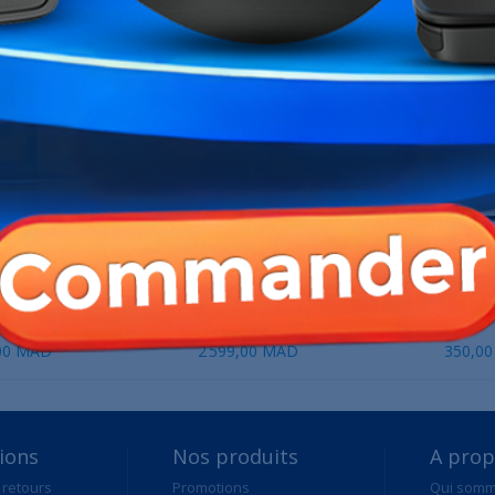
ME CATÉGORIE :
r GS108E
SWITCH RUIJIE 26 PORT GIGABIT...
TP-LINK T
00 MAD
2 599,00 MAD
350,0
ions
Nos produits
A pro
 retours
Promotions
Qui som