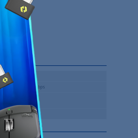
8
10/100/1000 Mbps
8
6 Mois