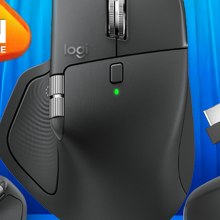
Fiche technique
Nombre de Ports
ne connectivité réseau fiable à un tarif
ande fiabilité. Avec ces switches Plug-N-
périphériques instantanément. Ils vous
Norme(s) réseau
 grâce à leurs fonctionnalités éco-
Nombre de Ports
10/100/1000 Mbps
Garantie
Références spécifiques