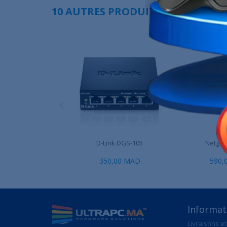
10 AUTRES PRODUITS DANS LA MÊ
‹
D-Link DGS-105
Netgea
350,00 MAD
590,
Informat
Livraisons et