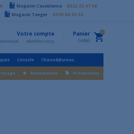
76
Magasin Casablanca
0522 22 47 56
Magasin Tanger
0539 94 35 33
0
Votre compte
Panier
(vide)
Bienvenue
Identifiez-vous
iques
Console
Chaise&Bureau
rrivage
Nouveautés
Promotions