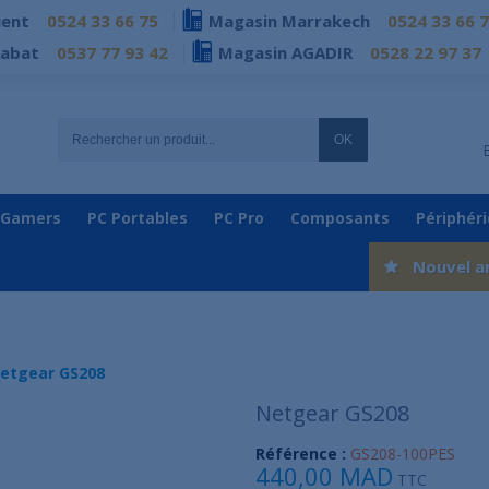
ient
0524 33 66 75
Magasin Marrakech
0524 33 66 
Rabat
0537 77 93 42
Magasin AGADIR
0528 22 97 37
OK
 Gamers
PC Portables
PC Pro
Composants
Périphér
Nouvel a
etgear GS208
Netgear GS208
Référence :
GS208-100PES
440,00 MAD
TTC