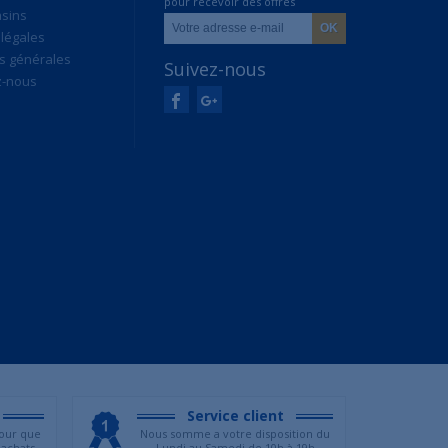
pour recevoir des offres
sins
exclusives
légales
s générales
Suivez-nous
z-nous
Service client
our que
Nous somme a votre disposition du
 achats
Lundi au Samedi de 10h à 19h