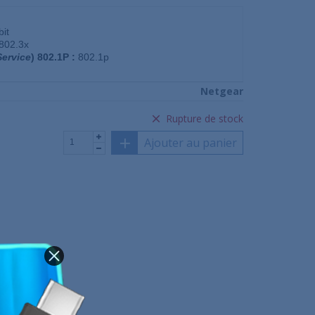
bit
802.3x
Service
) 802.1P :
802.1p
Netgear
Rupture de stock
Ajouter au panier