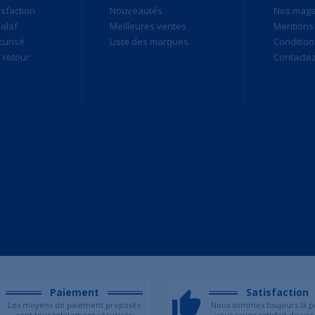
isfaction
Nouveautés
Nos maga
alaf
Meilleures ventes
Mentions 
curisé
Liste des marques
Condition
retour
Contacte
Paiement
Satisfaction
Les moyens de paiement proposés
Nous sommes toujours là p
sont tous totalement sécurisés
vous soyez satisfait de vos