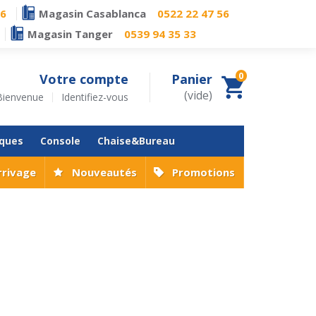
76
Magasin Casablanca
0522 22 47 56
Magasin Tanger
0539 94 35 33
0
Votre compte
Panier
(vide)
Bienvenue
Identifiez-vous
iques
Console
Chaise&Bureau
rrivage
Nouveautés
Promotions