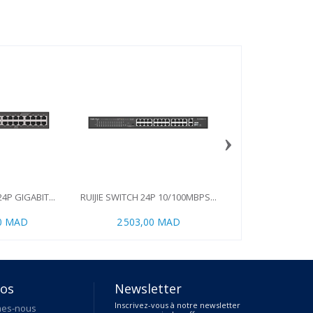
›
24P GIGABIT...
RUIJIE SWITCH 24P 10/100MBPS...
RUIJIE SWITCH 8P 1
00 MAD
2 503,00 MAD
104,00 
pos
Newsletter
Inscrivez-vous à notre newsletter
mes-nous