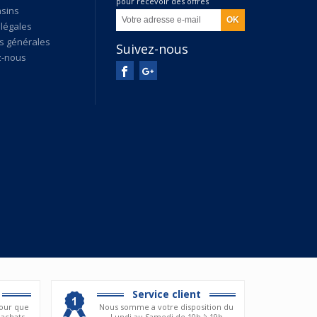
pour recevoir des offres
sins
exclusives
légales
s générales
Suivez-nous
z-nous
Service client
our que
Nous somme a votre disposition du
 achats
Lundi au Samedi de 10h à 19h