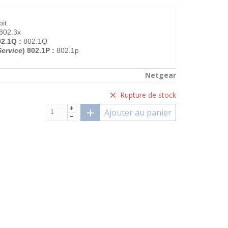
bit
802.3x
2.1Q :
802.1Q
Service
) 802.1P :
802.1p
Netgear
Rupture de stock
Ajouter au panier