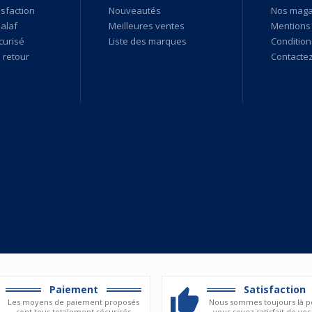
isfaction
Nouveautés
Nos maga
alaf
Meilleures ventes
Mentions 
curisé
Liste des marques
Condition
retour
Contacte
Paiement
Satisfaction
Les moyens de paiement proposés
Nous sommes toujours là p
sont tous totalement sécurisés
vous soyez satisfait de vos