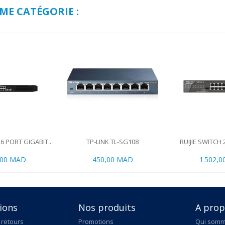
ME CATÉGORIE :
6 PORT GIGABIT...
TP-LINK TL-SG108
RUIJIE SWITCH 
,00 MAD
450,00 MAD
1 502,
ions
Nos produits
A pro
 retours
Promotions
Qui som