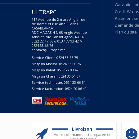
Garantie sat
ULTRAPC
Credit Wafas
Paiement sé
117 Avenue du 2 mars Angle rue
de Rome et rue Abou Fariss
Demande de 
CASABLANCA
Plan du site
RDC MAGASIN N 08 Angle Avenue
Atlas et Rue Tansift Agdal, RABAT
0522 22 47 56 // 0537 77 93 42 //
0524 33 66 76
contact@ultrapc.ma
Service Client: 0524 33 66 75
Magasin Massar: 0524 33 66 76
Magasin Rabat: 0537 77 93 42
Magasin Charaf: 0524 30 54 67
Service technique: 0524 33 66 54
Service facturation: 0524 20 06 40
Livraison
Votre commande est preparée et
livrée chez vous