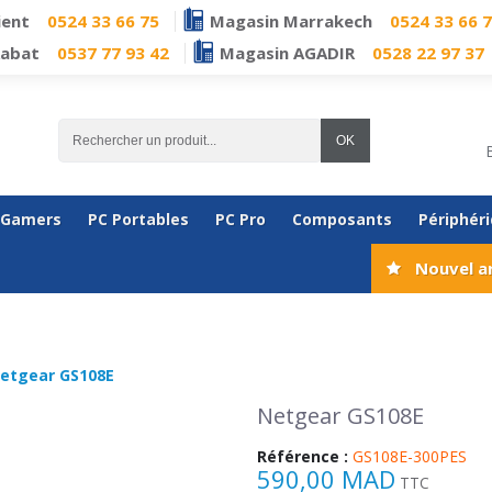
ient
0524 33 66 75
Magasin Marrakech
0524 33 66 
Rabat
0537 77 93 42
Magasin AGADIR
0528 22 97 37
OK
 Gamers
PC Portables
PC Pro
Composants
Périphér
Nouvel a
etgear GS108E
Netgear GS108E
Référence :
GS108E-300PES
590,00 MAD
TTC