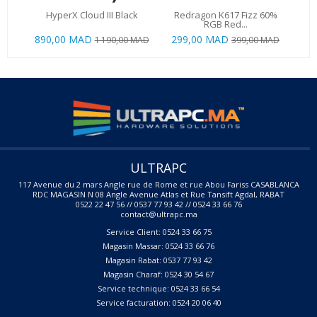
HyperX Cloud III Black
Redragon K617 Fizz 60%
A
RGB Red...
890,00 MAD
299,00 MAD
1 190,00 MAD
399,00 MAD
ULTRAPC
117 Avenue du 2 mars Angle rue de Rome et rue Abou Fariss CASABLANCA
RDC MAGASIN N 08 Angle Avenue Atlas et Rue Tansift Agdal, RABAT
0522 22 47 56 // 0537 77 93 42 // 0524 33 66 76
contact@ultrapc.ma
Service Client: 0524 33 66 75
Magasin Massar: 0524 33 66 76
Magasin Rabat: 0537 77 93 42
Magasin Charaf: 0524 30 54 67
Service technique: 0524 33 66 54
Service facturation: 0524 20 06 40