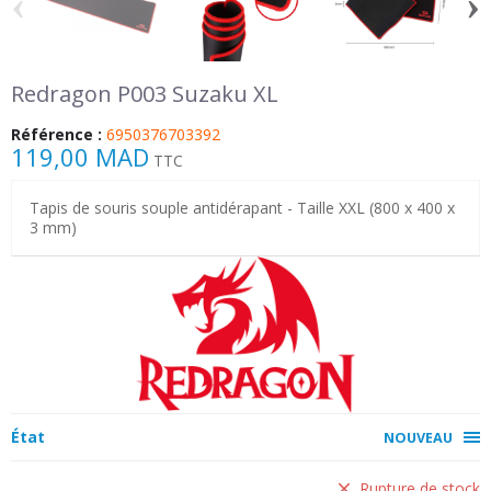
‹
›
Redragon P003 Suzaku XL
Référence :
6950376703392
119,00 MAD
TTC
Tapis de souris souple antidérapant - Taille XXL (800 x 400 x
3 mm)
État
NOUVEAU
Rupture de stock