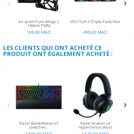
‹
›
be quiet! Pure Wings 2
MSI F12A-3 (Triple Pack) Noir
C
140mm PWM
169,00 MAD
499,00 MAD
LES CLIENTS QUI ONT ACHETÉ CE
PRODUIT ONT ÉGALEMENT ACHETÉ :
‹
›
Razer BlackWidow V3
Razer Kraken v3
MS
(switches...
HyperSense (Noir)
1 599,00 MAD
1 649,00 MAD