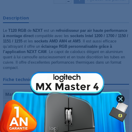
Description
Le
T120
RGB
de
NZXT
est un
refroidisseur par air haute performance
à montage direct
compatible avec les
sockets Intel 1200 / 1700 / 1150 /
1151 / 1155
et les
sockets AMD AM4 et AM5
. Il est aussi efficace
qu’attrayant il offre un
éclairage RGB personnalisable grâce à
l’application NZXT CAM
. Le capot de caloducs élégant en aluminium
quant à lui camoufle astucieusement et en toute discrétion les tubes en
cuivre. Il offre d’excellentes performances thermiques dans un format
compact.
Fiche technique
Matériau
Cuivre et aluminium
Ventilateur(s)
1 x 120 mm
Support du
Intel LGA 1700/1200/115x et AMD
processeur
AM5/AM4
Garantie
12 Mois