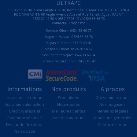
ULTRAPC
117 Avenue du 2 mars Angle rue de Rome et rue Abou Fariss CASABLANCA
RDC MAGASIN N 08 Angle Avenue Atlas et Rue Tansift Agdal, RABAT
0522 22 47 56 // 0537 77 93 42 // 0524 33 66 76
contact@ultrapc.ma
Service Client: 0524 33 66 75
Magasin Massar: 0524 33 66 76
Magasin Rabat: 0537 77 93 42
Magasin Charaf: 0524 30 54 67
Service technique: 0524 33 66 54
Service facturation: 0524 20 06 40
Informations
Nos produits
A propos
Livraisons et retours
Promotions
Qui sommes-nous
Garantie satisfaction
Nouveautés
Nos magasins
Credit Wafasalaf
Meilleures ventes
Mentions légales
Paiement sécurisé
Liste des marques
Conditions générales
Demande de retour
Contactez-nous
Plan du site