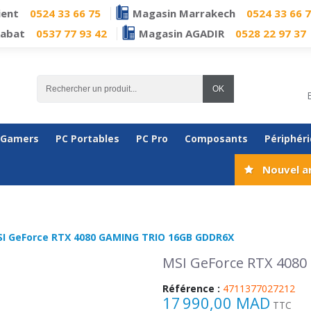
ient
0524 33 66 75
Magasin Marrakech
0524 33 66 
Rabat
0537 77 93 42
Magasin AGADIR
0528 22 97 37
OK
 Gamers
PC Portables
PC Pro
Composants
Périphér
Nouvel a
I GeForce RTX 4080 GAMING TRIO 16GB GDDR6X
MSI GeForce RTX 408
Référence :
4711377027212
17 990,00 MAD
TTC