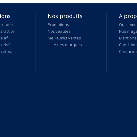
ions
Nos produits
A pro
 retours
Promotions
Qui som
isfaction
Nouveautés
Nos maga
alaf
Meilleures ventes
Mentions 
curisé
Liste des marques
Condition
retour
Contacte