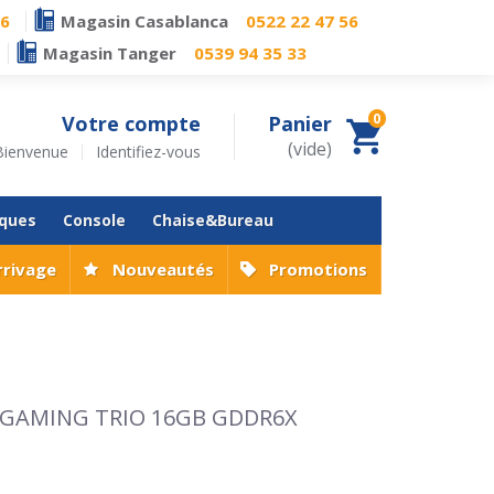
76
Magasin Casablanca
0522 22 47 56
Magasin Tanger
0539 94 35 33
0
Votre compte
Panier
(vide)
Bienvenue
Identifiez-vous
iques
Console
Chaise&Bureau
rrivage
Nouveautés
Promotions
0 GAMING TRIO 16GB GDDR6X