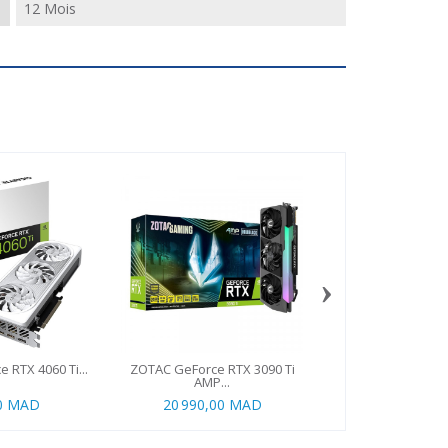
12 Mois
›
 RTX 4060 Ti...
ZOTAC GeForce RTX 3090 Ti
PNY GeForce RTX 40
AMP...
00 MAD
20 990,00 MAD
5 590,00