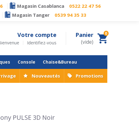
76
Magasin Casablanca
0522 22 47 56
Magasin Tanger
0539 94 35 33
0
Votre compte
Panier
(vide)
Bienvenue
Identifiez-vous
iques
Console
Chaise&Bureau
rrivage
Nouveautés
Promotions
 Sony PULSE 3D Noir