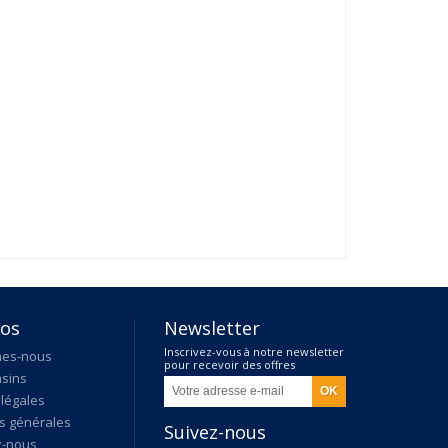
pos
Newsletter
Inscrivez-vous à notre newsletter
mes-nous
pour recevoir des offres
sins
exclusives
légales
s générales
Suivez-nous
z-nous