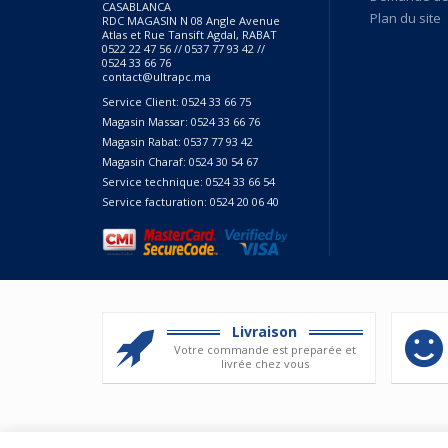
CASABLANCA
Plan du site
RDC MAGASIN N 08 Angle Avenue
Atlas et Rue Tansift Agdal, RABAT
0522 22 47 56 // 0537 77 93 42 //
0524 33 66 76
contact@ultrapc.ma
Service Client: 0524 33 66 75
Magasin Massar: 0524 33 66 76
Magasin Rabat: 0537 77 93 42
Magasin Charaf: 0524 30 54 67
Service technique: 0524 33 66 54
Service facturation: 0524 20 06 40
Livraison
Votre commande est preparée et
livrée chez vous