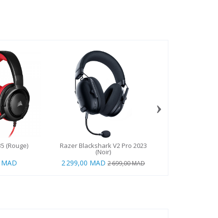
›
35 (Rouge)
Razer Blackshark V2 Pro 2023
JBL Ecouteurs Wa
(Noir)
Noir
0 MAD
2 299,00 MAD
799,00 MAD
2 699,00 MAD
9