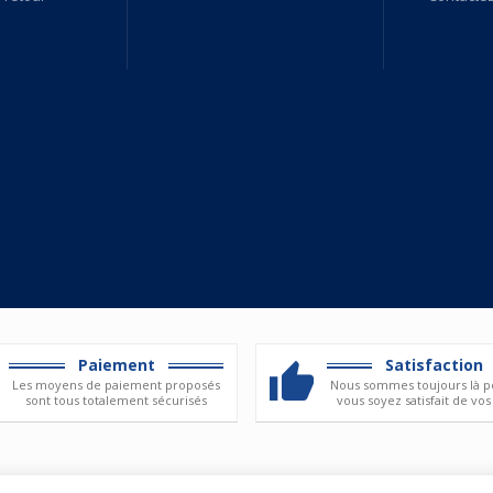
Paiement
Satisfaction
Les moyens de paiement proposés
Nous sommes toujours là p
sont tous totalement sécurisés
vous soyez satisfait de vos