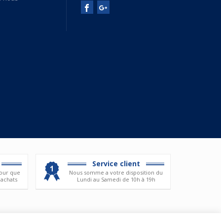
Service client
our que
Nous somme a votre disposition du
 achats
Lundi au Samedi de 10h à 19h