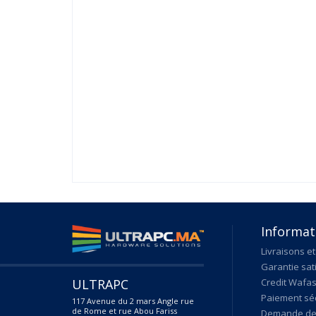
Informat
Livraisons et
Garantie sat
ULTRAPC
Credit Wafas
Paiement sé
117 Avenue du 2 mars Angle rue
de Rome et rue Abou Fariss
Demande de 