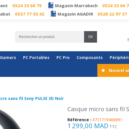
ient
0524 33 66 75
Magasin Marrakech
0524 33 66 
Rabat
0537 77 93 42
Magasin AGADIR
0528 22 97 37
OK
 Gamers
PC Portables
PC Pro
Composants
Périphér
Nouvel a
ro sans fil Sony PULSE 3D Noir
Casque micro sans fil
Référence :
0711719406891
1 299,00 MAD
TTC