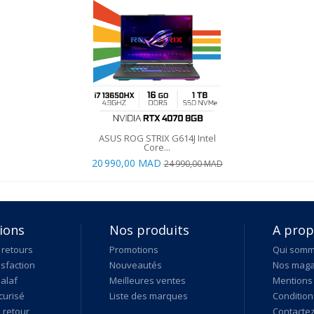
ASUS ROG STRIX G614J Intel
Core...
20 990,00 MAD
24 990,00 MAD
ions
Nos produits
A pro
 retours
Promotions
Qui som
isfaction
Nouveautés
Nos maga
alaf
Meilleures ventes
Mentions 
curisé
Liste des marques
Condition
retour
Contacte