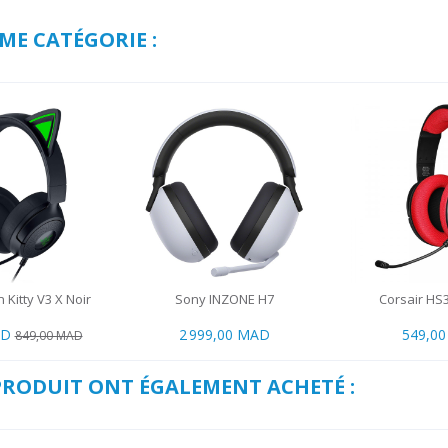
ME CATÉGORIE :
Kitty V3 X Noir
Sony INZONE H7
Corsair HS
AD
2 999,00 MAD
549,0
849,00 MAD
 PRODUIT ONT ÉGALEMENT ACHETÉ :