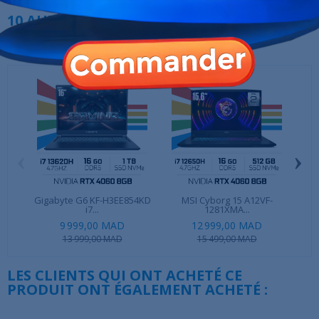
10 AUTRES PRODUITS DANS LA MÊME
CATÉGORIE :
‹
›
Gigabyte G6 KF-H3EE854KD
MSI Cyborg 15 A12VF-
i7...
1281XMA...
9 999,00 MAD
12 999,00 MAD
13 999,00 MAD
15 499,00 MAD
LES CLIENTS QUI ONT ACHETÉ CE
PRODUIT ONT ÉGALEMENT ACHETÉ :