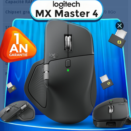
Capacité RAM
16 Go DDR5
Chipset graphique
NVIDIA GeForce RTX 4070 8Go
GDDR6
SSD
1TB NVMe PCIe
Ecran
16" (1920x1200)
Clavier
QWERTY (LED RGB)
Système
Windows 11
d'exploitation
Processeur
Intel Core i7-13650HX (6
Performance-Cores 4.90 GHz Turbo
+ 8 Efficient-Cores 3.60 GHz Turbo -
20 Threads - Cache 24 Mo)
Marque
ASUS
Garantie
12 Mois
Références spécifiques