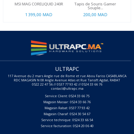
MSI MAG CORELIQUID 240R
Tapis de Souris Gamer
Ul
Souple...
1 399,00 MAD
200,00 MAD
ULTRAPC
117 Avenue du 2 mars Angle rue de Rome et rue Abou Fariss CASABLANCA
RDC MAGASIN N 08 Angle Avenue Atlas et Rue Tansift Agdal, RABAT
0522 22 47 56 // 0537 77 93 42 // 0524 33 66 76
contact@ultrapc.ma
Service Client: 0524 33 66 75
Magasin Massar: 0524 33 66 76
Magasin Rabat: 0537 77 93 42
Magasin Charaf: 0524 30 54 67
Service technique: 0524 33 66 54
Service facturation: 0524 20 06 40