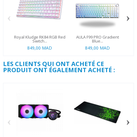
‹
›
Royal Kludge RK84 RGB Red
AULA F99 PRO Gradient
Odp
Switch...
Blue...
849,00 MAD
849,00 MAD
LES CLIENTS QUI ONT ACHETÉ CE
PRODUIT ONT ÉGALEMENT ACHETÉ :
‹
›