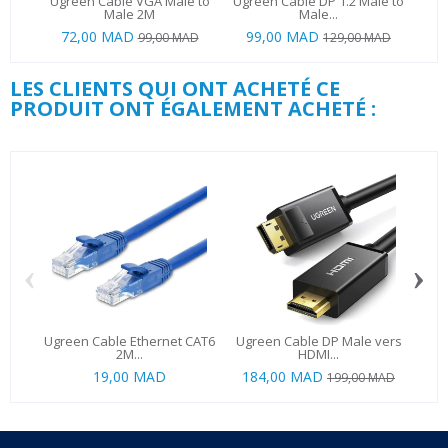
Ugreen Cable VGA Male to
Ugreen Cable DP 1.2 Male to
Ug
Male 2M
Male...
72,00 MAD
99,00 MAD
26
99,00 MAD
129,00 MAD
LES CLIENTS QUI ONT ACHETÉ CE
PRODUIT ONT ÉGALEMENT ACHETÉ :
‹
›
Ugreen Cable Ethernet CAT6
Ugreen Cable DP Male vers
U
2M...
HDMI...
19,00 MAD
184,00 MAD
14
199,00 MAD