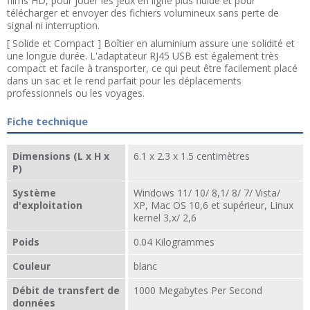
films HD, pour jouer les jeux en ligne plus fluide et pour
télécharger et envoyer des fichiers volumineux sans perte de
signal ni interruption.
[ Solide et Compact ] Boîtier en aluminium assure une solidité et
une longue durée. L'adaptateur RJ45 USB est également très
compact et facile à transporter, ce qui peut être facilement placé
dans un sac et le rend parfait pour les déplacements
professionnels ou les voyages.
Fiche technique
Dimensions (L x H x
6.1 x 2.3 x 1.5 centimètres
P)
Système
Windows 11/ 10/ 8,1/ 8/ 7/ Vista/
d'exploitation
XP, Mac OS 10,6 et supérieur, Linux
kernel 3,x/ 2,6
Poids
0.04 Kilogrammes
Couleur
blanc
Débit de transfert de
1000 Megabytes Per Second
données